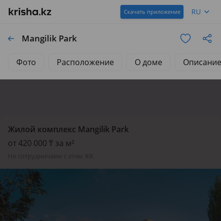
RU
Скачать приложение
Mangilik Park
Фото
Расположение
О доме
Описани
Жилой комплекс Mangilik Park
от 420 000 ₸ за м²
не сотрудничаем с этим ЖК