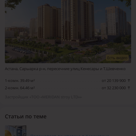
Есть видео
Астана, Сарыарка р-н, пересечние улиц Кенесары и Т.Шевченко
1-комн. 39.49 м²
от 20 139 900
₸
2-комн. 64.46 м²
от 32 230 000
₸
Застройщик «TOO «MERIDAN stroy LTD»»
Статьи по теме