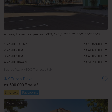
Астана, Есильский р-н, ул. Е-321, 17/3,17/2, 17/1, 15/1, 15/2, 15/3
1-комн. 33.6 м²
от 19 824 000
₸
2-комн. 80 м²
от 41 600 000
₸
3-комн. 90 м²
от 46 053 000
₸
4-комн. 104.4 м²
от 51 205 000
₸
Застройщик «ТОО Transcapital»
ЖК Turan Plaza
от 500 000 ₸ за м²
Ипотека
Рассрочка
Строящийся