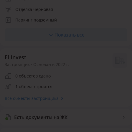
Отделка черновая
Паркинг подземный
Лифт пассажирский
Показать все
Отопление центральное
Материалы фасада клинкерный кирпич, hpl-панели
El Invest
Количество квартир 20
Застройщик · Основан в 2022 г.
Квартир в продаже 20
0 объектов сдано
Инфраструктура внутри ЖК
1 объект строится
Детская площадка
Все объекты застройщика
Безопасность
Есть документы на ЖК
Видеонаблюдение