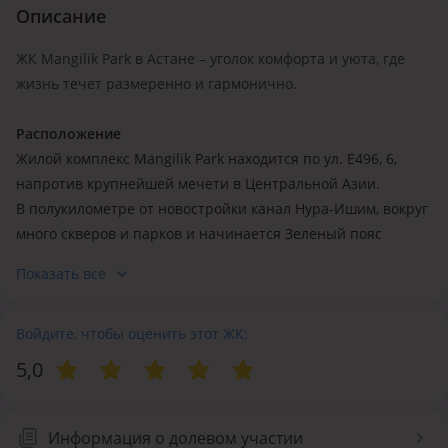
Описание
ЖК Mangilik Park в Астане – уголок комфорта и уюта, где
жизнь течет размеренно и гармонично.
Расположение
Жилой комплекс Mangilik Park находится по ул. Е496, 6,
напротив крупнейшей мечети в Центральной Азии.
В полукилометре от новостройки канал Нура-Ишим, вокруг
много скверов и парков и начинается Зеленый пояс
Астаны. Тишина и отличная экология местности наряду с
Показать все
современной инфраструктурой сделают жизнь в комплексе
еще более комфортной.
Войдите, чтобы оценить этот ЖК:
Инфраструктура
5,0
В нескольких десятках метрах расположен детский сад
«Карлыгаш», современная школа BINOM SCHOOL, школа-
лицей №88, магазины хозтоваров, круглосуточные
Информация о долевом участии