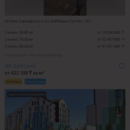
ЖК «Мангилик Парк» – многоэтажные дома, которые
спроектированы в едином современном стиле с
элементами классической архитектуры. При
Астана, Сарыарка р-н, ул. Бейбарыс Султан, 13/1
проектировании и сооружении учитываются
международные стандарты строительства и
1-комн. 39.45 м²
от 18 936 000
₸
климатические особенности данного региона.
2-комн. 70.56 м²
от 32 457 600
₸
Здания имеют железобетонный монолитный каркас и
3-комн. 90.33 м²
от 41 551 800
₸
надежный фундамент. Внешние стены комплекса строятся
Застройщик «The Akan Building»
из газобетонных блоков, имеющих хорошие тепло- и
ЖК Gold Land
звукоизолирующие свойства, фасад домов утепляется.
от 422 100 ₸ за м²
Облицовка производится HPL-панелями и клинкерным
Ипотека
Рассрочка
кирпичом.
Сдан в эксплуатацию