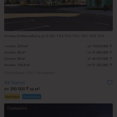
Астана, Есильский р-н, ул. Е-321, 17/3,17/2, 17/1, 15/1, 15/2, 15/3
1-комн. 33.6 м²
от 19 824 000
₸
2-комн. 80 м²
от 41 600 000
₸
3-комн. 90 м²
от 46 053 000
₸
4-комн. 104.4 м²
от 51 205 000
₸
Застройщик «ТОО Transcapital»
ЖК Namys
от 390 000 ₸ за м²
Ипотека
Рассрочка
Строящийся