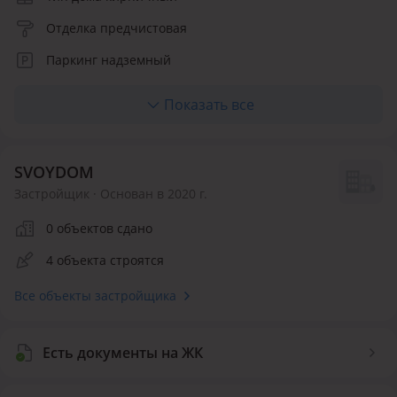
Отделка предчистовая
Паркинг надземный
Лифт пассажирский
Показать все
Количество квартир 300
Инфраструктура внутри ЖК
SVOYDOM
Застройщик · Основан в 2020 г.
Детская площадка
Спортивная площадка
0 объектов сдано
Безопасность
4 объекта строятся
Видеонаблюдение
Круглосуточная охрана
Все объекты застройщика
Есть документы на ЖК