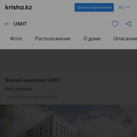
RU
Скачать приложение
UMIT
Фото
Расположение
О доме
Описани
Жилой комплекс UMIT
Нет данных
не сотрудничаем с этим ЖК