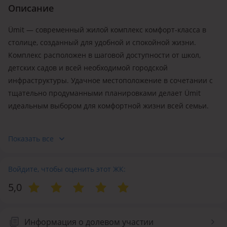
Описание
Ümit — современный жилой комплекс комфорт-класса в
столице, созданный для удобной и спокойной жизни.
Комплекс расположен в шаговой доступности от школ,
детских садов и всей необходимой городской
инфраструктуры. Удачное местоположение в сочетании с
тщательно продуманными планировками делает Ümit
идеальным выбором для комфортной жизни всей семьи.
Преимущества:
Показать все
💥
Кирпичный дом
💥
Закрытый двор
💥
Войдите, чтобы оценить этот ЖК:
Высокоскоростные лифты
💥
Увеличенные окна
5,0
💥
Домофон с Face ID
💥
Видеонаблюдение
Информация о долевом участии