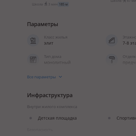
Школа ·
87 ми
Школа ·
3 мин
185 м
Параметры
Класс жилья
Этажн
элит
7-8 э
Тип дома
Отделк
монолитный
предч
Квартир в продаже
Кухня
Все параметры
94
полно
Инфраструктура
Отопление
Лифт
центральное
грузо
Внутри жилого комплекса
Детская площадка
Спортив
Безопасность