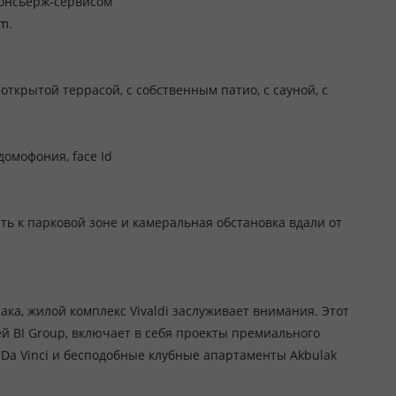
консьерж-сервисом
m.
крытой террасой, с собственным патио, с сауной, с
омофония, face Id
ь к парковой зоне и камеральная обстановка вдали от
ка, жилой комплекс Vivaldi заслуживает внимания. Этот
 BI Group, включает в себя проекты премиального
Da Vinci и бесподобные клубные апартаменты Akbulak