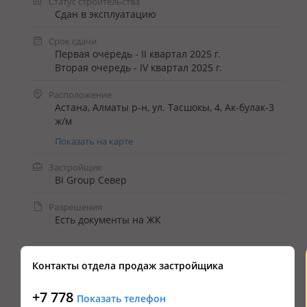
Статус строительства
Сдан в эксплуатацию
Срок сдачи
Первая очередь - II квартал 2025 г.
Вторая очередь - IV квартал 2025 г.
Расположение
Астана, Алматы р-н, ул. Тасшокы, 4​, Ак-булак-3
ж/м
Показать на карте
Застройщик
BI Group Север
Разрешения
Есть документы на ЖК
Контакты отдела продаж застройщика
+7 778
Показать телефон