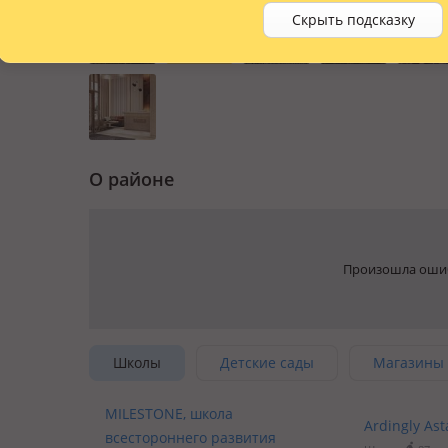
Скрыть подсказку
О районе
Произошла ошиб
Школы
Детские сады
Магазины
MILESTONE, школа
Ardingly As
всестороннего развития