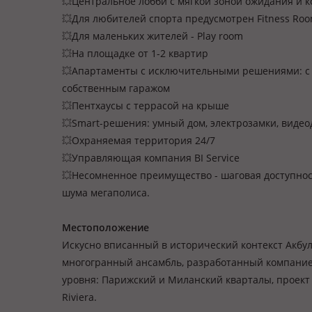
💥
Центральное лобби с мягкой зоной ожидания и 
💥
Для любителей спорта предусмотрен Fitness Roo
💥
Для маленьких жителей - Play room
💥
На площадке от 1-2 квартир
💥
Апартаменты с исключительными решениями: с от
собственным гаражом
💥
Пентхаусы с террасой на крыше
💥
Smart-решения: умный дом, электрозамки, видеод
💥
Охраняемая территория 24/7
💥
Управляющая компания BI Service
💥
Несомненное преимущество - шаговая доступност
шума мегаполиса.
Местоположение
Искусно вписанный в исторический контекст Акбула
многогранный ансамбль, разработанный компанией
уровня: Парижский и Миланский кварталы, проект 
Riviera.