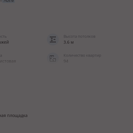
н
7426 м
ость
Высота потолков
тажей
3.6 м
а
Количество квартир
истовая
94
Паркинг
ценная
подземный
пассажирский
ная площадка