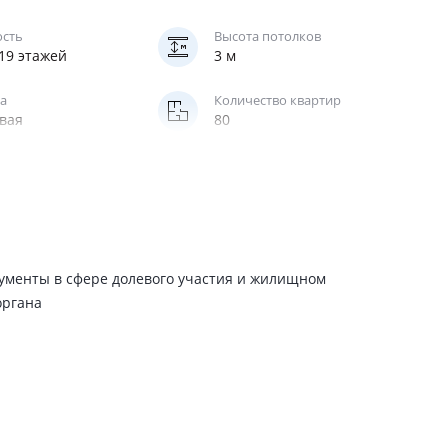
ость
Высота потолков
-19 этажей
3 м
а
Количество квартир
вая
80
Паркинг
цементные панели,
подземный
ерный кирпич
жирский
ументы в сфере долевого участия и жилищном
органа