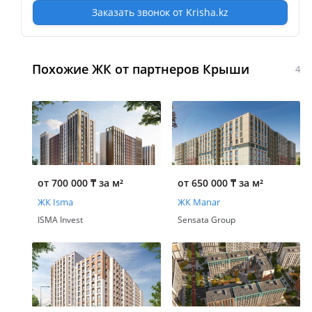
Заказать звонок от Krisha.kz
Похожие ЖК от партнеров Крыши
4
от 700 000
₸
за м²
от 650 000
₸
за м²
ЖК Isma
ЖК Manar
ISMA Invest
Sensata Group