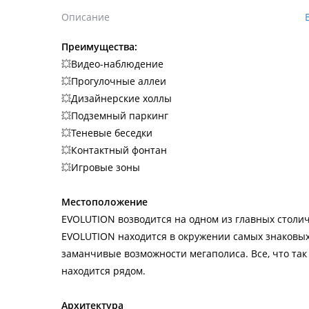
Описание
Преимущества:
💥
Видео-наблюдение
💥
Прогулочные аллеи
💥
Дизайнерские холлы
💥
Подземный паркинг
💥
Теневые беседки
💥
Контактный фонтан
💥
Игровые зоны
Местоположение
EVOLUTION возводится на одном из главных столич
EVOLUTION находится в окружении самых знаковых
заманчивые возможности мегаполиса. Все, что та
находится рядом.
Архитектура