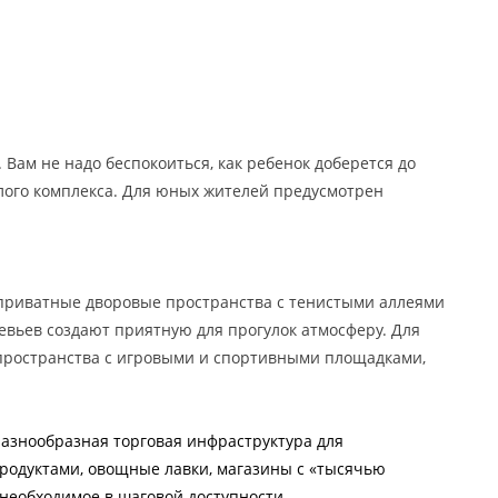
 Вам не надо беспокоиться, как ребенок доберется до
лого комплекса. Для юных жителей предусмотрен
приватные дворовые пространства с тенистыми аллеями
евьев создают приятную для прогулок атмосферу. Для
пространства с игровыми и спортивными площадками,
разнообразная торговая инфраструктура для
родуктами, овощные лавки, магазины с «тысячью
необходимое в шаговой доступности.