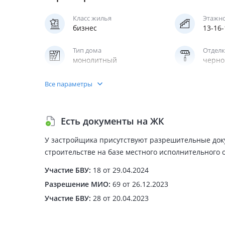
Класс жилья
Этажн
бизнес
13-16
Тип дома
Отделк
монолитный
черно
Квартир в продаже
Фасад
Все параметры
80
фибро
клинк
Есть документы на ЖК
Отопление
Лифт
центральное
пасса
У застройщика присутствуют разрешительные док
строительстве на базе местного исполнительного 
Участие БВУ:
18 от 29.04.2024
Разрешение МИО:
69 от 26.12.2023
Участие БВУ:
28 от 20.04.2023