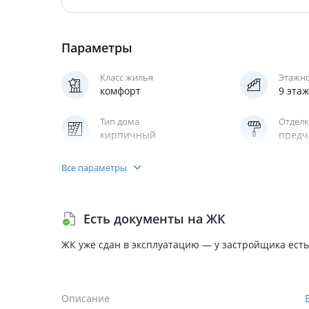
Параметры
Класс жилья
Этажн
комфорт
9 эта
Тип дома
Отделк
кирпичный
предч
Квартир в продаже
Кухня
Все параметры
136
студи
Паркинг
Отопл
Есть документы на ЖК
подземный
центр
ЖК уже сдан в эксплуатацию — у застройщика есть
Описание