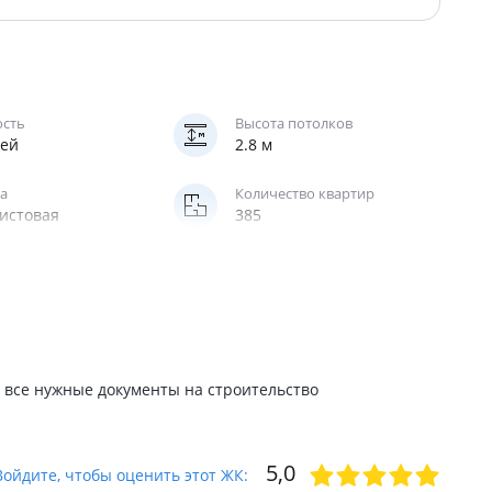
ость
Высота потолков
жей
2.8 м
а
Количество квартир
истовая
385
Фасад
я, полноценная
облицовочный кирпич
ение
Лифт
альное
грузовой
 все нужные документы на строительство
5,0
Войдите, чтобы оценить этот ЖК: