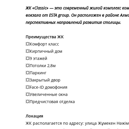
ЖК «Classic» — это современный жилой комплекс ко
вокзала от ESTA group. Он расположен в районе Алм
перспективных направлений развития столицы.
Преимущества ЖК
💥
Комфорт класс
💥
Кирпичный дом
💥
9 этажей
💥
Потолки 2,8м
💥
Паркинг
💥
Закрытый двор
💥
Face-ID домофония
💥
Увеличенные окна
💥
Предчистовая отделка
Локация
ЖК располагается по адресу: улица Жұмекен Нәжі