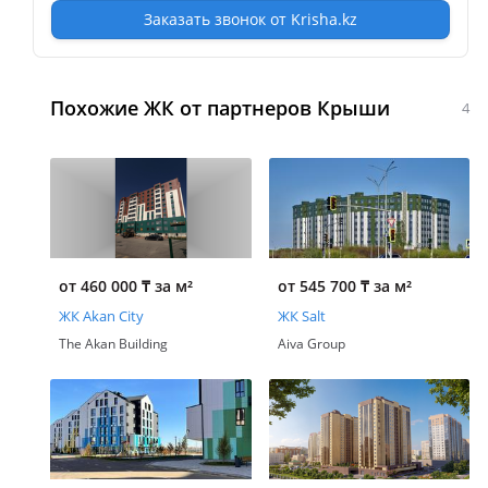
Заказать звонок от Krisha.kz
Похожие ЖК от партнеров Крыши
4
от 460 000
₸
за м²
от 545 700
₸
за м²
ЖК Akan City
ЖК Salt
The Akan Building
Aiva Group