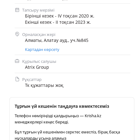
Тапсыру мерзімі
Бірінші кезек - IV тоқсан 2020 ж.
Екінші кезек - II тоқсан 2023 ж.
Орналасқан жері
Алматы, Алатау ауд., уч.№845
Картадан көрсету
Құрылыс салушы
Atrix Group
Рұқсаттар
Тк құжаттары жоқ
Тұрғын үй кешенін таңдауға көмектесеміз
Телефон нөміріңізді қалдырыңыз — Krisha.kz
менеджерлері кеңес береді.
Бұл тұрғын үй кешенімен серктес емеспіз, бірақ басқа
нұсқаларды ұсына аламыз