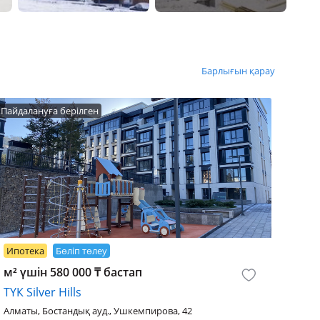
Барлығын қарау
Пайдалануға берілген
Ипотека
Бөліп төлеу
м² үшін 580 000 ₸ бастап
ТҮК Silver Hills
Алматы, Бостандық ауд., Ушкемпирова, 42