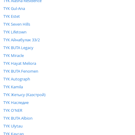
ТҮК Alasha Residence
ТҮК Gul-Ana
ТҮК Estet
ТҮК Seven Hills
ТҮК Lifetown
ТҮК Айнабулак 33/2
ТҮК BUTA Legacy
ТҮК Miracle
ТҮК Hayat Meliora
ТҮК BUTA Fenomen
ТҮК Autograph
ТҮК Kamila
ТҮК Жетысу (Казстрой)
ТҮК Наследие
ТҮК O'NER
ТҮК BUTA Albion
ТҮК Ulytau
ТҮК Каусар