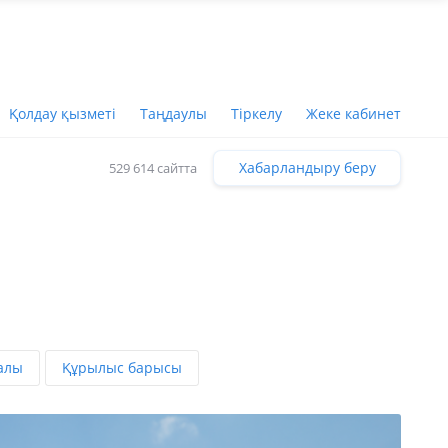
Қолдау қызметі
Таңдаулы
Тіркелу
Жеке кабинет
Хабарландыру беру
529 614 сайтта
алы
Құрылыс барысы