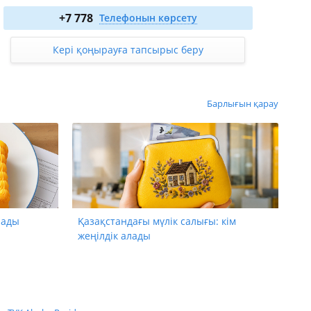
2-бөлм. 108.2 м²
77 904 000
₸
бастап
+7 778
Телефонын көрсету
5-бөлм. 276.2 м²
160 196 000
₸
бастап
Кері қоңырауға тапсырыс беру
Барлығын қарау
лады
Қазақстандағы мүлік салығы: кім
жеңілдік алады