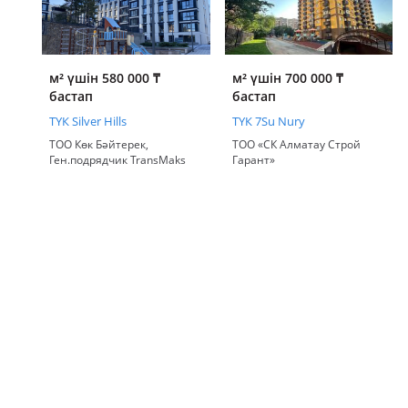
м² үшін 580 000
₸
м² үшін 700 000
₸
бастап
бастап
ТҮК Silver Hills
ТҮК 7Su Nury
ТОО Көк Бәйтерек,
ТОО «СК Алматау Строй
Ген.подрядчик TransMaks
Гарант»