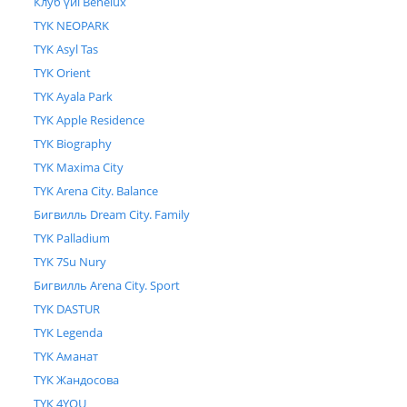
Клуб үйі Benelux
ТҮК NEOPARK
ТҮК Asyl Tas
ТҮК Orient
ТҮК Ayala Park
ТҮК Apple Residence
ТҮК Biography
ТҮК Maxima City
ТҮК Arena City. Balance
Бигвилль Dream City. Family
ТҮК Palladium
ТҮК 7Su Nury
Бигвилль Arena City. Sport
ТҮК DASTUR
ТҮК Legenda
ТҮК Аманат
ТҮК Жандосова
ТҮК 4YOU