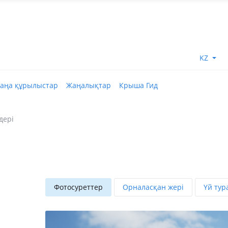
KZ
аңа құрылыстар
Жаңалықтар
Крыша Гид
дері
Фотосуреттер
Орналасқан жері
Үй тур