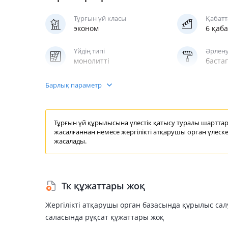
Тұрғын үй класы
Қабатт
эконом
6 қаб
Үйдің типі
Әрлену
монолитті
баста
Паркинг
Жылыт
Барлық параметр
жерүсті
ортал
Тұрғын үй құрылысына үлестік қатысу
туралы шартта
жасалғаннан немесе жергілікті
атқарушы орган
үлеске
жасалады.
Тк құжаттары жоқ
Жергілікті атқарушы орган базасында құрылыс са
саласында рұқсат құжаттары жоқ