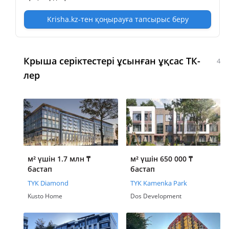
Krisha.kz-тен қоңырауға тапсырыс беру
Крыша серіктестері ұсынған ұқсас ТК-
4
лер
м² үшін 1.7 млн
₸
м² үшін 650 000
₸
бастап
бастап
ТҮК Diamond
ТҮК Kamenka Park
Kusto Home
Dos Development