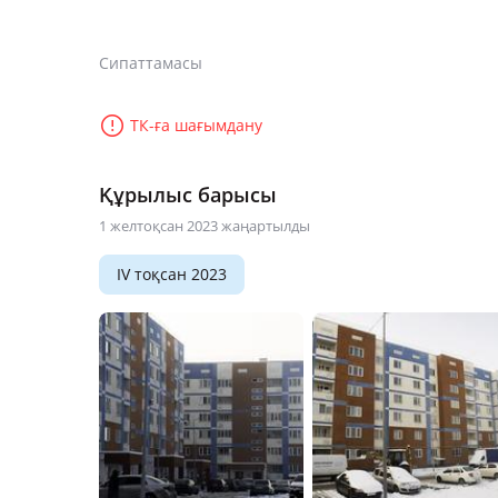
Сипаттамасы
ТК-ға шағымдану
Құрылыс барысы
1 желтоқсан 2023 жаңартылды
IV тоқсан 2023