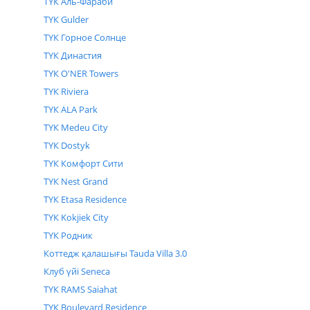
ТҮК Аль-Фараби
1-бөлм. 56.3 м²
39 410 000
₸
бастап
+7 775
Телефонын көрсету
ТҮК Gulder
2-бөлм. 80.9 м²
56 630 000
₸
бастап
3-бөлм. 114.8 м²
80 360 000
₸
бастап
ТҮК Горное Солнце
Кері қоңырауға тапсырыс беру
ТҮК Династия
ТҮК O'NER Towers
ТҮК Riviera
ТҮК ALA Park
ТҮК Medeu City
ТҮК Dostyk
ТҮК Комфорт Сити
ТҮК Nest Grand
ТҮК Etasa Residence
ТҮК Kokjiek City
ТҮК Родник
Коттедж қалашығы Tauda Villa 3.0
Клуб үйі Seneca
ТҮК RAMS Saiahat
ТҮК Boulevard Residence