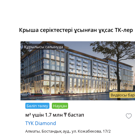
Крыша серіктестері ұсынған ұқсас ТК-лер
Құрылысы салынуда
Видеосы бар
Бөліп төлеу
Науқан
м² үшін 1.7 млн ₸ бастап
ТҮК Diamond
Алматы, Бостандық ауд., ул. Кожабекова, 17/2