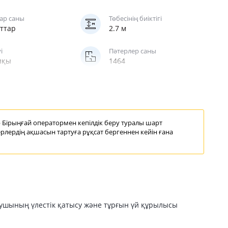
ар саны
Төбесінің биіктігі
аттар
2.7 м
і
Пәтерлер саны
пқы
1464
у
Жеделсаты
ық
жолаушы
р
Бірыңғай оператормен кепілдік беру
туралы шарт
рлердің ақшасын тартуға рұқсат бергеннен кейін ғана
лушының үлестік қатысу және тұрғын үй құрылысы