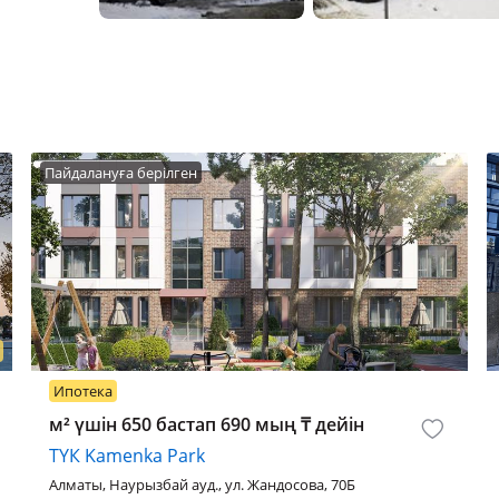
Пайдалануға берілген
Ипотека
м² үшін 650 бастап 690 мың
₸
дейін
ТҮК Kamenka Park
Алматы, Наурызбай ауд., ул. Жандосова, 70Б