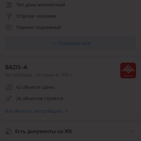
Тип дома монолитный
Отделка черновая
Паркинг подземный
Лифт грузовой, пассажирский
Показать все
Отопление автономное
Кухня студия, ниша, полноценная
BAZIS–А
Материалы фасада керамические панели
Застройщик · Основан в 1991 г.
Количество квартир 330
62 объекта сдано
Инфраструктура внутри ЖК
26 объектов строятся
Детская площадка
Воркаут площадка
Все объекты застройщика
Спортивная площадка
Детский сад
Магазин
Есть документы на ЖК
Безопасность