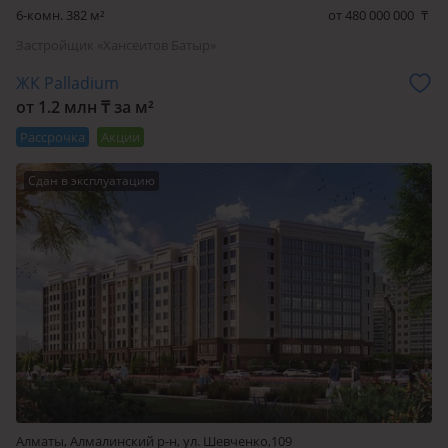
6-комн. 382 м²
от 480 000 000
₸
Застройщик «Хансеитов Батыр»
ЖК Palladium
от 1.2 млн ₸ за м²
Рассрочка
Акции
Сдан в эксплуатацию
Алматы, Алмалинский р-н, ул. Шевченко,109