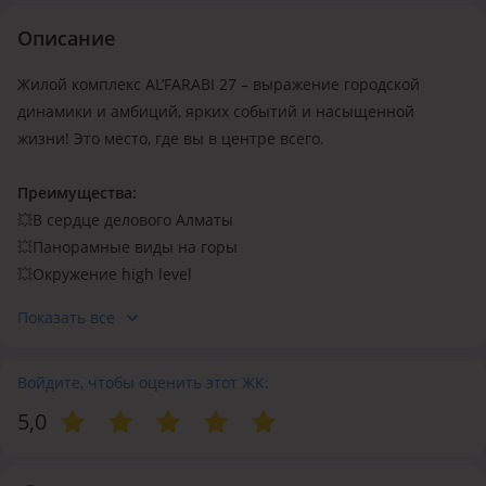
Видеонаблюдение
Круглосуточная охрана
Консьерж
Описание
Жилой комплекс AL’FARABI 27 – выражение городской
динамики и амбиций, ярких событий и насыщенной
жизни! Это место, где вы в центре всего.
Преимущества:
💥
В сердце делового Алматы
💥
Панорамные виды на горы
💥
Окружение high level
💥
Новый SPA & Fitness Center
Показать все
💥
Street retail
💥
Двухуровневый подземный паркинг
💥
Войдите, чтобы оценить этот ЖК:
Комплексная система безопасности
💥
Просторные квартиры до 155 м2
5,0
💥
Высокие потолки до 3,9 м