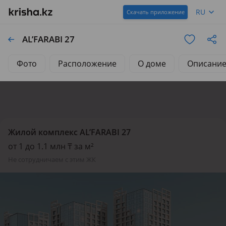
RU
Скачать приложение
AL’FARABI 27
Фото
Расположение
О доме
Описани
Жилой комплекс AL’FARABI 27
от 1 до 1.1 млн
₸
за м²
не сотрудничаем с этим ЖК