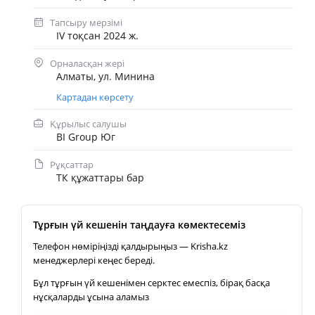
Тапсыру мерзімі
IV тоқсан 2024 ж.
Орналасқан жері
Алматы, ул. Минина
Картадан көрсету
Құрылыс салушы
BI Group Юг
Рұқсаттар
ТК құжаттары бар
Тұрғын үй кешенін таңдауға көмектесеміз
Телефон нөміріңізді қалдырыңыз — Krisha.kz
менеджерлері кеңес береді.
Бұл тұрғын үй кешенімен серктес емеспіз, бірақ басқа
нұсқаларды ұсына аламыз