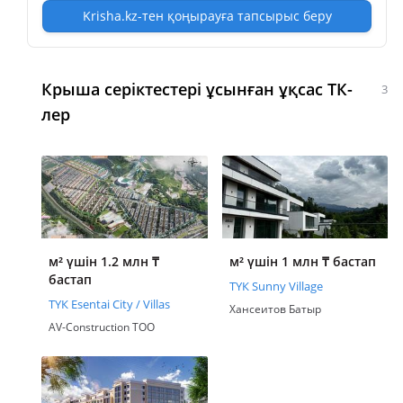
Krisha.kz-тен қоңырауға тапсырыс беру
Крыша серіктестері ұсынған ұқсас ТК-
3
лер
м² үшін 1.2 млн
₸
м² үшін 1 млн
₸
бастап
бастап
ТҮК Sunny Village
ТҮК Esentai City / Villas
Хансеитов Батыр
AV-Construction ТОО