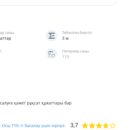
ар саны
Төбесінің биіктігі
баттар
3 м
і
Пәтерлер саны
110
салуға қажет рұқсат құжаттары бар
3,7
Осы ТҮК-ті бағалау үшін кіріңіз: