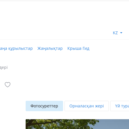
KZ
аңа құрылыстар
Жаңалықтар
Крыша Гид
дері
Фотосуреттер
Орналасқан жері
Үй тур