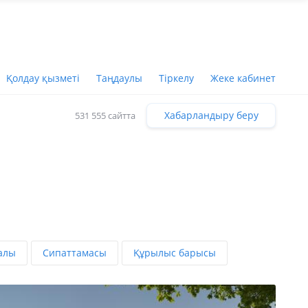
Қолдау қызметі
Таңдаулы
Тіркелу
Жеке кабинет
Хабарландыру беру
531 555 сайтта
алы
Сипаттамасы
Құрылыс барысы