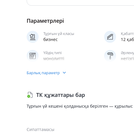
Параметрлері
Тұрғын үй класы
Қабатт
бизнес
12 қа
Үйдің типі
Әрлену
монолитті
негізгі
Жеделсаты
Барлық параметр
жолаушы
ТК құжаттары бар
Тұрғын үй кешені қолданысқа берілген — құрылыс 
Сипаттамасы