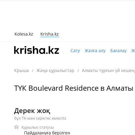
Kolesa.kz
Krisha.kz
Сату
Жалға алу
Бағалау
Ж
Крыша
Жаңа құрылыстар
Алматы тұрғын үй кешен
/
/
ТҮК Boulevard Residence в Алматы
Дерек жоқ
бұл ТК-мен серіктес емеспіз
Құрылыс статусы
Пайдалануға берілген