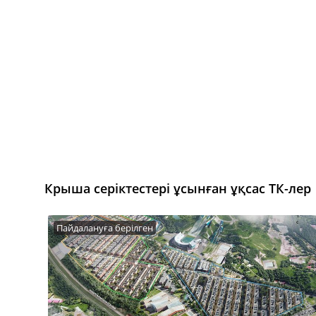
Крыша серіктестері ұсынған ұқсас ТК-лер
Пайдалануға берілген