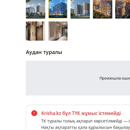
Аудан туралы
Произошла ошиб
Krisha.kz бұл ТҮК жұмыс істемейді
ТК туралы толық ақпарат көрсетілмейді — о
Нақты ақпаратты қала құрылысын бақылау 