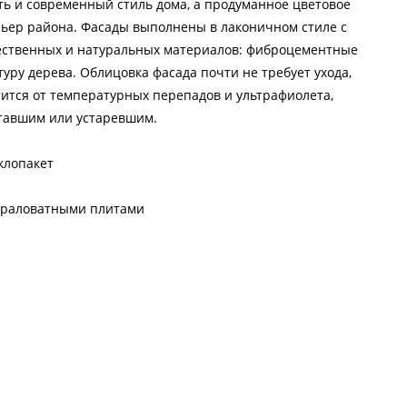
ть и современный стиль дома, а продуманное цветовое
ьер района. Фасады выполнены в лаконичном стиле с
чественных и натуральных материалов: фиброцементные
туру дерева. Облицовка фасада почти не требует ухода,
ртится от температурных перепадов и ультрафиолета,
ставшим или устаревшим.
клопакет
нераловатными плитами