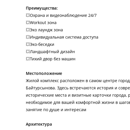
Преимущества:
💥
Охрана и видеонаблюдение 24/7
💥
Workout зона
💥
Эко лаундж зона
💥
Индивидуальная система доступа
💥
Эко-беседки
💥
Ландшафтный дизайн
💥
Тихий двор без машин
Местоположение
Жилой комплекс расположен в самом центре города
Байтурсынова. Здесь встречаются история и совре
исторические места и визитные карточки города, 
необходимое для вашей комфортной жизни в шагов
занятие по душе и интересам
Архитектура