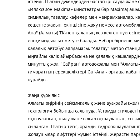
істейді. Шағын дүкендерден бастап ірі сауда және
«Иллюзион-Maxima» кинотеатры бар Maxima) ашыл
химиялық тазалау, кафелер мен мейрамханалар, көл
кешенге жақын, екіншісіне жаяу немесе автомобильм
Ана" (Алматы) ТК-нен қаланың кез келген нүктесін
еш қиындықсыз жетуге болады. Небәрі бірнеше ми
қалалық автобус аялдамасы, "Алатау" метро станц
ыңғайлы көлік айырбасына ие қалалық көшелердің 
минуттық жол, "Сайран" автовокзалы мен "Алматы-2
ғимараттың ерекшеліктері Gul-Ana - орташа қабатты
құрайды.
Жаңа құрылыс
Алматы өңірінің сейсмикалық және ауа-райы (жел)
технология бойынша салынуда. Ұстамды стильдегі
оқшауланған, жылу және ылғал оқшауланған, сызы
сыланған. Шатыр тегіс, орамды гидрооқшаулағыш
жолаушылар лифттері жұмыс істейді. Жерасты парк