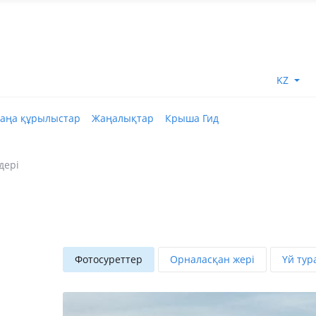
KZ
аңа құрылыстар
Жаңалықтар
Крыша Гид
дері
Фотосуреттер
Орналасқан жері
Үй тур