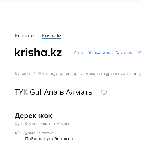
Kolesa.kz
Krisha.kz
Сату
Жалға алу
Бағалау
Ж
Крыша
Жаңа құрылыстар
Алматы тұрғын үй кешен
/
/
ТҮК Gul-Ana в Алматы
Дерек жоқ
бұл ТК-мен серіктес емеспіз
Құрылыс статусы
Пайдалануға берілген