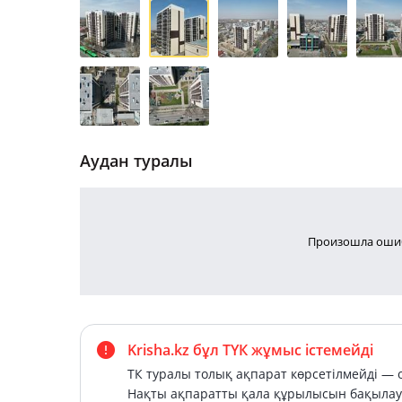
Аудан туралы
Произошла ошиб
Krisha.kz бұл ТҮК жұмыс істемейді
ТК туралы толық ақпарат көрсетілмейді — о
Нақты ақпаратты қала құрылысын бақылау 