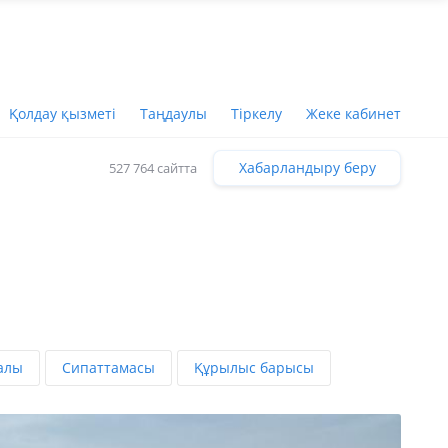
Қолдау қызметі
Таңдаулы
Тіркелу
Жеке кабинет
Хабарландыру беру
527 764 сайтта
алы
Сипаттамасы
Құрылыс барысы