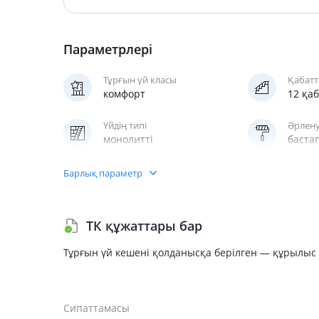
Параметрлері
Тұрғын үй класы
Қабатт
комфорт
12 қа
Үйдің типі
Әрлену
монолитті
баста
Паркинг
Жедел
Барлық параметр
жерасты
жүк, 
ТК құжаттары бар
Тұрғын үй кешені қолданысқа берілген — құрылыс 
Сипаттамасы