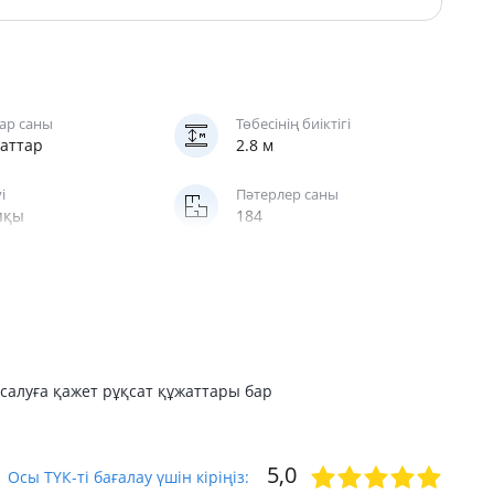
ар саны
Төбесінің биіктігі
баттар
2.8 м
і
Пәтерлер саны
пқы
184
саты
жолаушы
салуға қажет рұқсат құжаттары бар
5,0
Осы ТҮК-ті бағалау үшін кіріңіз: