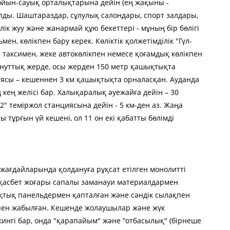
 ойын-сауық орталықтарына дейін (ең жақыны -
ды. Шаштараздар, сұлулық салондары, спорт залдары,
ік жуу және жанармай құю бекеттері - мұның бір бөлігі
ен, көлікпен бару керек. Көліктік қолжетімділік "Гүл-
е таксимен, жеке автокөлікпен немесе қоғамдық көлікпен
нуттық жерде, осы жерден 150 метр қашықтықта
иясы – кешеннен 3 км қашықтықта орналасқан. Ауданда
кең желісі бар. Халықаралық әуежайға дейін – 30
" теміржол станциясына дейін - 5 км-ден аз. Жаңа
 тұрғын үй кешені, ол 11 он екі қабатты бөлімді
 жағдайларында қолдануға рұқсат етілген монолитті
 қасбет жоғары сапалы заманауи материалдармен
қтық панельдермен қапталған және сәндік сылақпен
пен жабылған. Кешенде жолаушылар және жүк
ингі бар, онда "қарапайым" және "отбасылық" (бірнеше