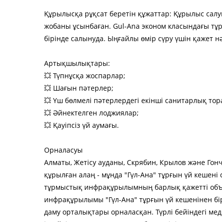
Құрылысқа рұқсат беретін құжаттар: Құрылыс салу
жобаны ұсынбаған. Gul-Ana эконом класындағы т
бірінде салынуда. Ыңғайлы өмір сүру үшін қажет н
Артықшылықтары:
💥 Түпнұсқа жоспарлар;
💥 Шағын пәтерлер;
💥 Үш бөлмелі пәтерлердегі екінші санитарлық тор
💥 Әйнектелген лоджиялар;
💥 Қауіпсіз үй аумағы.
Орналасуы
Алматы, Жетісу ауданы, Скрябин, Крылов және Го
құрылған алаң - мұнда "Гүл-Ана" тұрғын үй кешені 
тұрмыстық инфрақұрылымның барлық қажетті объе
инфрақұрылымы "Гүл-Ана" тұрғын үй кешенінен бі
даму орталықтары орналасқан. Түрлі бейіндегі м