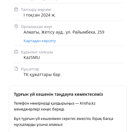
Тапсыру мерзімі
I тоқсан 2024 ж.
Орналасқан жері
Алматы, Жетісу ауд., ул. Райымбека, 259
Картадан көрсету
Құрылыс салушы
KazSMU
Рұқсаттар
ТК құжаттары бар
Тұрғын үй кешенін таңдауға көмектесеміз
Телефон нөміріңізді қалдырыңыз — Krisha.kz
менеджерлері кеңес береді.
Бұл тұрғын үй кешенімен серктес емеспіз, бірақ басқа
нұсқаларды ұсына аламыз