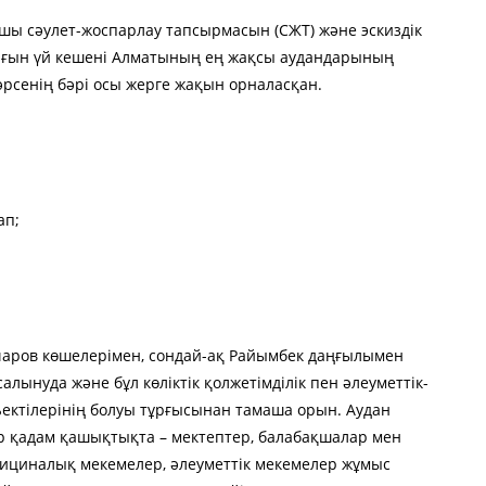
шы сәулет-жоспарлау тапсырмасын (СЖТ) және эскиздік
ұрғын үй кешені Алматының ең жақсы аудандарының
әрсенің бәрі осы жерге жақын орналасқан.
ап;
нчаров көшелерімен, сондай-ақ Райымбек даңғылымен
салынуда және бұл көліктік қолжетімділік пен әлеуметтік-
ктілерінің болуы тұрғысынан тамаша орын. Аудан
р қадам қашықтықта – мектептер, балабақшалар мен
едициналық мекемелер, әлеуметтік мекемелер жұмыс