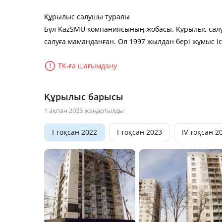
Құрылыс салушы туралы
Бұл KazSMU компаниясының жобасы. Құрылыс салу
салуға маманданған. Ол 1997 жылдан бері жұмыс іс
ТК-ға шағымдану
Құрылыс барысы
1 ақпан 2023 жаңартылды
I тоқсан 2022
I тоқсан 2023
IV тоқсан 2