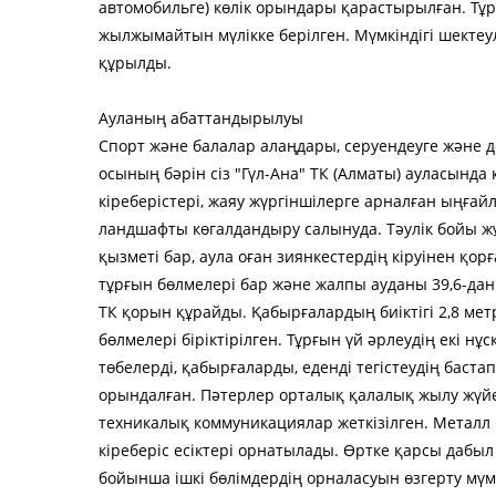
автомобильге) көлік орындары қарастырылған. Тұр
жылжымайтын мүлікке берілген. Мүмкіндігі шектеул
құрылды.
Ауланың абаттандырылуы
Спорт және балалар алаңдары, серуендеуге және д
осының бәрін сіз "Гүл-Ана" ТК (Алматы) ауласында 
кіреберістері, жаяу жүргіншілерге арналған ыңғ
ландшафты көгалдандыру салынуда. Тәулік бойы жұ
қызметі бар, аула оған зиянкестердің кіруінен қор
тұрғын бөлмелері бар және жалпы ауданы 39,6-дан 6
ТК қорын құрайды. Қабырғалардың биіктігі 2,8 ме
бөлмелері біріктірілген. Тұрғын үй әрлеудің екі нұ
төбелерді, қабырғаларды, еденді тегістеудің баста
орындалған. Пәтерлер орталық қалалық жылу жүйес
техникалық коммуникациялар жеткізілген. Металл 
кіреберіс есіктері орнатылады. Өртке қарсы дабы
бойынша ішкі бөлімдердің орналасуын өзгерту мү