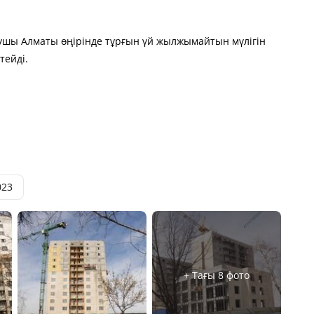
шы Алматы өңірінде тұрғын үй жылжымайтын мүлігін
тейді.
023
+ Тағы 8 фото