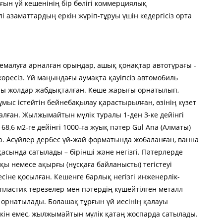
ғын үй кешенінің бір бөлігі коммерциялық
і азаматтардың еркін жүріп-тұруы үшін кедергісіз орта
емалуға арналған орындар, ашық қонақтар автотұрағы -
көресіз. Үй маңындағы аумақта қауіпсіз автомобиль
айлы жолдар жабдықталған. Көше жарығы орнатылып,
мыс істейтін бейнебақылау қарастырылған, өзінің күзет
ғалған. Жылжымайтын мүлік туралы 1-ден 3-ке дейінгі
8,6 м2-ге дейінгі 1000-ға жуық пәтер Gul Ana (Алматы)
тр. Асүйлер дербес үй-жай форматында жобаланған, ванна
сқасында сатылады – бірінші және негізгі. Пәтерлерде
пқы немесе ақырғы (нұсқаға байланысты) тегістеуі
іне қосылған. Кешенге барлық негізгі инженерлік-
пластик терезелер мен пәтердің күшейтілген металл
л орнатылады. Болашақ тұрғын үй иесінің қалауы
мкін емес, жылжымайтын мүлік қатаң жоспарда сатылады.