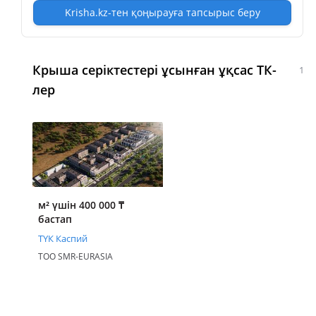
Krisha.kz-тен қоңырауға тапсырыс беру
Крыша серіктестері ұсынған ұқсас ТК-
1
лер
м² үшін 400 000
₸
бастап
ТҮК Каспий
ТОО SMR-EURASIA