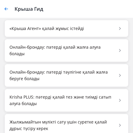
Крыша Гид
«Крыша Агент» қалай жұмыс істейді
Онлайн-брондау: пәтерді қалай жалға алуға
болады
Онлайн-брондау: пәтерді тәулігіне қалай жалға
беруге болады
Krisha PLUS: пәтерді қалай тез және тиімді сатып
алуға болады
Жылжымайтын мүлікті сату үшін суретке қалай
дұрыс түсіру керек