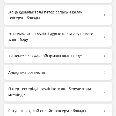
Жаңа құрылыстағы пәтер сапасын қалай
тексеруге болады
Жылжымайтын мүлікті дұрыс жалға алу немесе
жалға беру
Үй немесе саяжай: айырмашылығы неде
Анықтама орталығы
Пәтер тексерілді: тәулігіне жалға беруде жаңа
мүмкіндік
Сатушыны қалай онлайн тексеруге болады