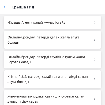
Крыша Гид
«Крыша Агент» қалай жұмыс істейді
Онлайн-брондау: пәтерді қалай жалға алуға
болады
Онлайн-брондау: пәтерді тәулігіне қалай жалға
беруге болады
Krisha PLUS: пәтерді қалай тез және тиімді сатып
алуға болады
Жылжымайтын мүлікті сату үшін суретке қалай
дұрыс түсіру керек