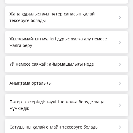
Жаңа құрылыстағы пәтер сапасын қалай
тексеруге болады
Жылжымайтын мүлікті дұрыс жалға алу немесе
жалға беру
Үй немесе саяжай: айырмашылығы неде
Анықтама орталығы
Пәтер тексерілді: тәулігіне жалға беруде жаңа
мүмкіндік
Сатушыны қалай онлайн тексеруге болады