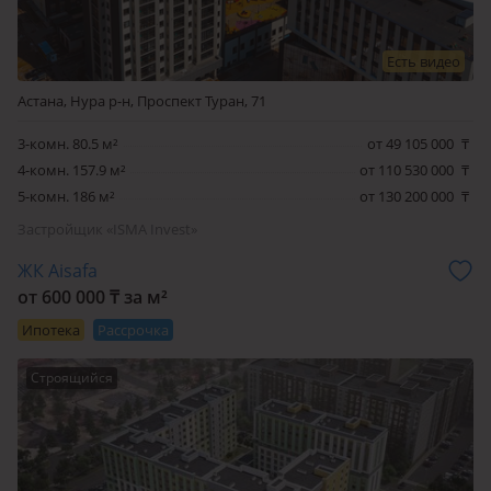
Есть видео
Астана, Нура р-н, Проспект Туран, 71
3-комн. 80.5 м²
от 49 105 000
₸
4-комн. 157.9 м²
от 110 530 000
₸
5-комн. 186 м²
от 130 200 000
₸
Застройщик «ISMA Invest»
ЖК Aisafa
от 600 000 ₸ за м²
Ипотека
Рассрочка
Строящийся