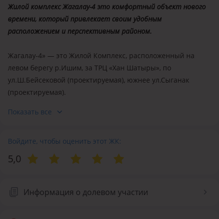
Жилой комплекс Жагалау-4 это комфортный объект нового
времени, который привлекает своим удобным
расположением и перспективным районом.
Жагалау-4» — это Жилой Комплекс, расположенный на
левом берегу р.Ишим, за ТРЦ «Хан Шатыры», по
ул.Ш.Бейсековой (проектируемая), южнее ул.Сыганак
(проектируемая).
Показать все
Данный район привлекателен свой близостью к торгово-
развлекательным центрам, учреждениям образования и
здравоохранения. Удобное расположение комплекса
Войдите, чтобы оценить этот ЖК:
позволяет жильцам легко управлять своим временем, так
5,0
как обладает удобной транспортной развязкой с выездом
на пр.Туран, на Кургалджынское шоссе, также в старую
часть города через мост, и имеет прямой выезд через
Информация о долевом участии
пр.Туран в сторону аэропорта.