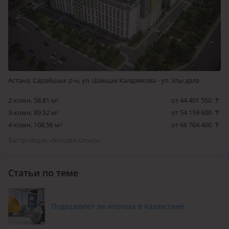
Астана, Сарайшык р-н, ул. Шамши Калдаякова - ул. Улы дала
2-комн. 58.81 м²
от 44 401 550
₸
3-комн. 89.52 м²
от 54 159 600
₸
4-комн. 108.56 м²
от 66 764 400
₸
Застройщик «Sensata Group»
Статьи по теме
Подешевеет ли ипотека в Казахстане