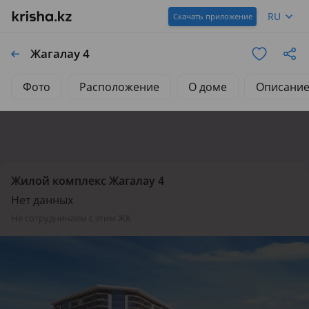
RU
Скачать приложение
Жагалау 4
Фото
Расположение
О доме
Описани
Жилой комплекс Жагалау 4
Нет данных
не сотрудничаем с этим ЖК