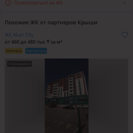
Пожаловаться на ЖК
Удобное расположение ЖК, позволяет расслабиться от
шумной городской суеты, а озеленение территории вокруг
комплекса, вдохнуть свежий воздух и отдохнуть от
Похожие ЖК от партнеров Крыши
загазованности нашего города.
ЖК Akan City
от 460 до 480 тыс
₸
за м²
Ипотека
Рассрочка
Строящийся