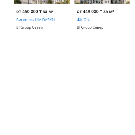
от 450 000
₸
за м²
от 449 000
₸
за м²
Бигвилль UIA.DARYN
ЖК OIU
BI Group Север
BI Group Север