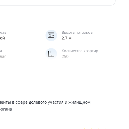
ость
Высота потолков
жей
2.7 м
а
Количество квартир
вая
250
менты в сфере долевого участия и жилищном
органа