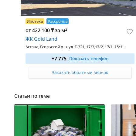
Ипотека
Рассрочка
от 422 100 ₸ за м²
ЖК Gold Land
Астана, Есильский р-н, ул. Е-321, 17/3,17/2, 17/1, 15/1, 15/2, 15/3
1-комн. 33.6 м²
от 19 824 000
₸
+7 775
Показать телефон
2-комн. 80 м²
от 41 600 000
₸
3-комн. 90 м²
от 46 053 000
₸
Заказать обратный звонок
4-комн. 104.4 м²
от 51 205 000
₸
Строящийся
Статьи по теме