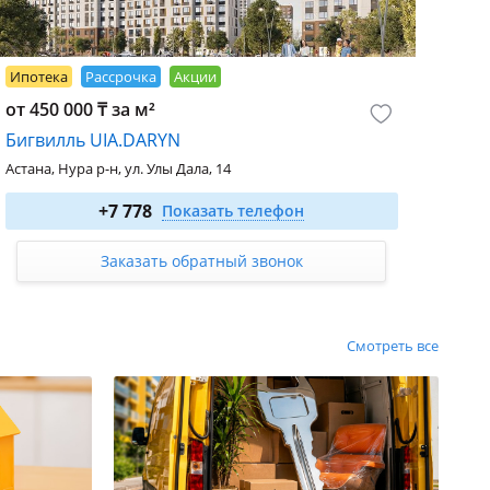
Ипотека
Рассрочка
Акции
от 450 000 ₸ за м²
Бигвилль UIA.DARYN
Астана, Нура р-н, ул. Улы Дала, 14
1-комн. 38.25 м²
от 29 261 250
₸
+7 778
Показать телефон
2-комн. 48.02 м²
от 37 023 420
₸
3-комн. 64.86 м²
от 43 002 180
₸
Заказать обратный звонок
4-комн. 116.33 м²
от 73 636 890
₸
Смотреть все