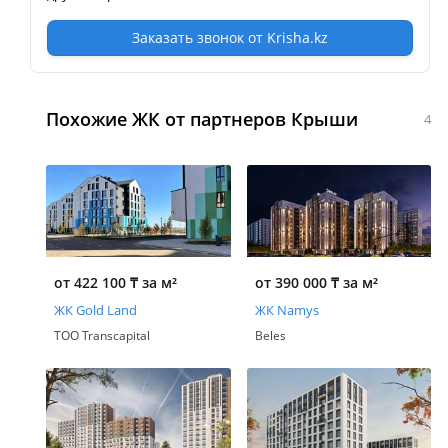
Заказать звонок от Krisha.kz
Похожие ЖК от партнеров Крыши
4
от 422 100
₸
за м²
от 390 000
₸
за м²
ЖК Gold Land
ЖК Namys
ТОО Transcapital
Beles