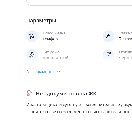
Параметры
Класс жилья
Этажн
комфорт
7 эта
Тип дома
Отделк
монолитный
черно
Паркинг
Все параметры
подземный
Нет документов на ЖК
У застройщика отсутствуют разрешительные доку
строительстве на базе местного исполнительного 