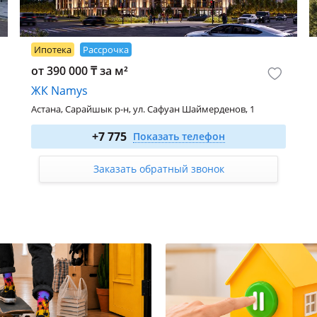
Ипотека
Рассрочка
от 390 000 ₸ за м²
ЖК Namys
Астана, Сарайшык р-н, ул. Сафуан Шаймерденов, 1
2-комн. 55.4 м²
от 25 484 000
₸
+7 775
Показать телефон
3-комн. 70.73 м²
от 31 121 200
₸
Заказать обратный звонок