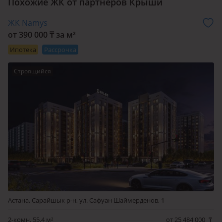
Похожие ЖК от партнеров Крыши
ЖК Namys
от 390 000 ₸ за м²
Ипотека
Рассрочка
Строящийся
Астана, Сарайшык р-н, ул. Сафуан Шаймерденов, 1
2-комн. 55.4 м²
от 25 484 000
₸