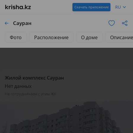
RU
Скачать приложение
Сауран
Фото
Расположение
О доме
Описани
Жилой комплекс Сауран
Нет данных
не сотрудничаем с этим ЖК