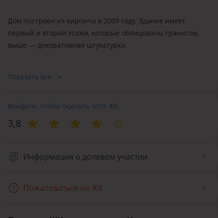
Дом построен из кирпича в 2009 году. Здание имеет
первый и второй этажи, которые облицованы гранитом,
выше — декоративная штукатурка.
В комплексе представлены одно-, двух- и трёхкомнатные
Показать все
квартиры различной площади и планировки. Площадь
двухкомнатных около 50 кв. м, трёхкомнатных —
от 29 до 135 кв. м. В некоторых квартирах выйти в лоджию
Войдите, чтобы оценить этот ЖК:
можно из нескольких смежных комнат. Подъезды
3,8
ЖК оборудованы скоростными бесшумными лифтами без
карточной системы. Высота потолков — 2.7 м.
Информация о долевом участии
ЖК не оборудован собственным паркингом, однако места
для стоянки имеются на прилегающей территории.
Пожаловаться на ЖК