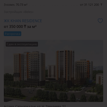
3-комн. 70.73 м²
от 31 121 200
₸
Застройщик «Beles»
ЖК KHAN RESIDENCE
от 350 000 ₸ за м²
Рассрочка
Сдан в эксплуатацию
Астана, Сарыарка р-н, ул. Н. Тлендиева, 52