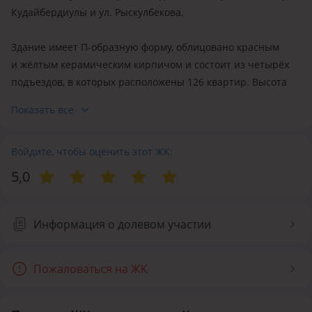
Кудайбердиулы и ул. Рыскулбекова.
Здание имеет П-образную форму, облицовано красным
и жёлтым керамическим кирпичом и состоит из четырёх
подъездов, в которых расположены 126 квартир. Высота
потолков — 2.7 м.
Показать все
Собственного паркинга у ЖК нет, но открытые
парковочные места есть во дворе и окрестностях. Во дворе
Войдите, чтобы оценить этот ЖК:
имеются детская и спортивная площадка, скамейки,
5,0
беседка и песочница. Рядом с домом расположена
площадка для мини-футбола.
Информация о долевом участии
В здании работает мини-центр детского развития, других
организаций нет.
Пожаловаться на ЖК
Инфраструктура окружающего района прекрасно развита.
В пятидесяти метрах от жилого комплекса расположена