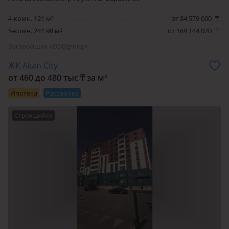
4-комн. 121 м²
от 84 579 000
₸
5-комн. 241.98 м²
от 169 144 020
₸
Застройщик «DDDgroup»
ЖК Akan City
от 460 до 480 тыс
₸
за м²
Ипотека
Рассрочка
Строящийся