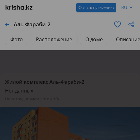
RU
Скачать приложение
Аль-Фараби-2
Фото
Расположение
О доме
Описани
Жилой комплекс Аль-Фараби-2
Нет данных
не сотрудничаем с этим ЖК