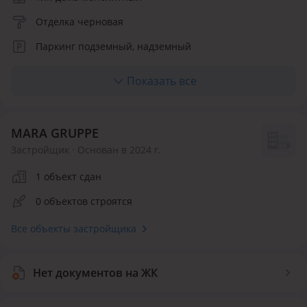
Отделка черновая
Паркинг подземный, надземный
Лифт грузопассажирский
Показать все
Отопление центральное
Кухня студия, полноценная
MARA GRUPPE
Количество квартир 114
Застройщик · Основан в 2024 г.
Инфраструктура внутри ЖК
1 объект сдан
0 объектов строятся
Детская площадка
Спортивная площадка
Все объекты застройщика
Безопасность
Видеонаблюдение
Нет документов на ЖК