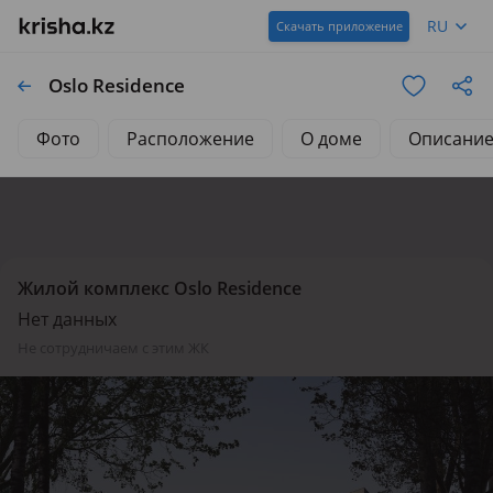
RU
Скачать приложение
Oslo Residence
Фото
Расположение
О доме
Описани
Жилой комплекс Oslo Residence
Нет данных
не сотрудничаем с этим ЖК