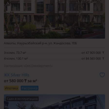
Алматы, Наурызбайский р-н, ул. Жандосова, 70Б
3-комн. 73.7 м²
от 47 905 000
₸
4-комн. 130.1 м²
от 84 565 000
₸
Застройщик «Dos Development»
ЖК Silver Hills
от 580 000 ₸ за м²
Ипотека
Рассрочка
Сдан в эксплуатацию