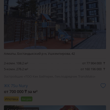
Алматы, Бостандыкский р-н, Ушкемпирова, 42
2-комн. 108.2 м²
от 77 904 000
₸
5-комн. 276.2 м²
от 160 196 000
₸
Застройщик «ТОО Көк Бәйтерек, Ген.подрядчик TransMaks»
ЖК 7Su Nury
от 700 000 ₸ за м²
Ипотека
Акции
Сдан в эксплуатацию