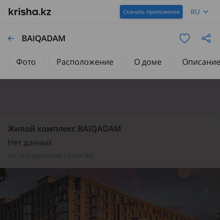
RU
Скачать приложение
BAIQADAM
Фото
Расположение
О доме
Описани
Жилой комплекс BAIQADAM
Нет данных
не сотрудничаем с этим ЖК