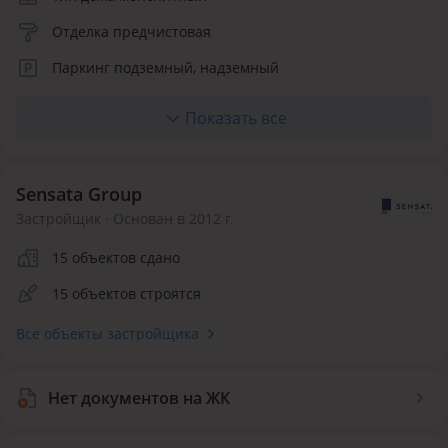
Отделка предчистовая
Паркинг подземный, надземный
Лифт грузовой, пассажирский
Показать все
Материалы фасада вентилируемый фасад
Количество квартир 300
Sensata Group
Инфраструктура внутри ЖК
Застройщик · Основан в 2012 г.
15 объектов сдано
Детская площадка
Воркаут площадка
Спортивная площадка
15 объектов строятся
Безопасность
Все объекты застройщика
Видеонаблюдение
Нет документов на ЖК