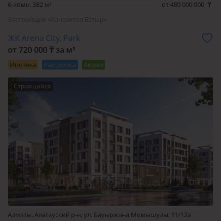
6-комн. 382 м²
от 480 000 000
₸
Застройщик «Хансеитов Батыр»
ЖК Arena City. Park
от 720 000 ₸ за м²
Ипотека
Рассрочка
Акции
Строящийся
Алматы, Алатауский р-н, ул. Бауыржана Момышулы, 11/12а