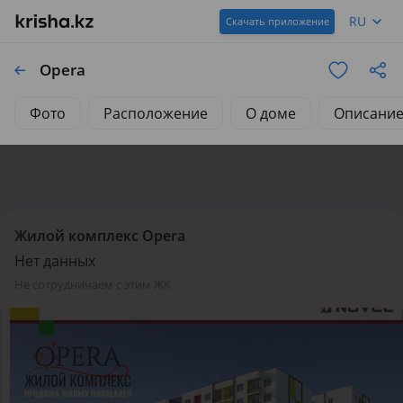
RU
Скачать приложение
Opera
Фото
Расположение
О доме
Описани
Жилой комплекс Opera
Нет данных
не сотрудничаем с этим ЖК