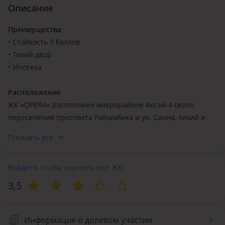
Описание
Преимущества
:
• Стойкость 9 баллов
• Тихий двор
• Ипотека
Расположение
ЖК «OPERA» расположен микрорайоне Аксай-4 около
пересечения проспекта Райымбека и ул. Саина, тихий и
спокойный район города.
Показать все
Инфраструктура
Развитая инфраструктура и главная дорожная артерия
Войдите, чтобы оценить этот ЖК:
города — проспект Саина, позволяют быстродобраться до
3,5
центра города и обратно. В шаговой доступности
расположены супермаркет «METRO», ТРК «Азия Парк», а
также многочисленные кафе, рестораны, магазины и
Информация о долевом участии