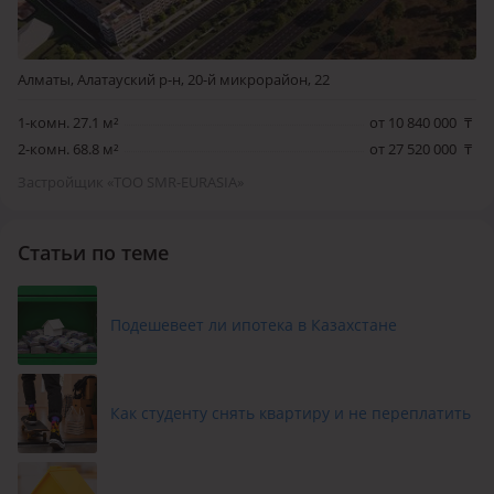
опытная команда профессионалов, построившая такие
жилые комплексы, как «Акниет», «Адиет» и «Байтал».
Компания входит в ТОП-10 застройщиков
Алматы, Алатауский р-н, 20-й микрорайон, 22
многоквартирного жилья в Алматы (по данным портала
1-комн. 27.1 м²
от 10 840 000
₸
«Крыша»). Специалисты, стоящие во главе строительства
2-комн. 68.8 м²
от 27 520 000
₸
ЖК «Опера», возводят жилые сооружения в Алматы уже
более 15 лет.
Застройщик «ТОО SMR-EURASIA»
Статьи по теме
Подешевеет ли ипотека в Казахстане
Как студенту снять квартиру и не переплатить