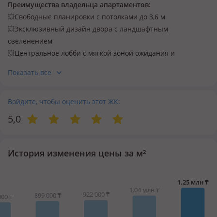
Заказать обратный звонок
Преимущества владельца апартаментов:
💥
Свободные планировки с потолками до 3,6 м
Заказать обратный звонок
💥
Эксклюзивный дизайн двора с ландшафтным
озеленением
💥
Центральное лобби с мягкой зоной ожидания и
консьерж-сервисом
Показать все
💥
Для любителей спорта предусмотрен Fitness Room.
💥
Для маленьких жителей - Play room
💥
Войдите, чтобы оценить этот ЖК:
На площадке от 1-2 квартир
💥
Апартаменты с исключительными решениями: с
5,0
открытой террасой, с собственным патио, с сауной, с
собственным гаражом
💥
Пентхаусы с террасой на крыше
История изменения цены за м²
💥
Smart-решения: умный дом, электрозамки,
видеодомофония, face Id
💥
Охраняемая территория 24/7
💥
Управляющая компания BI Service
💥
Несомненное преимущество - шаговая доступность к