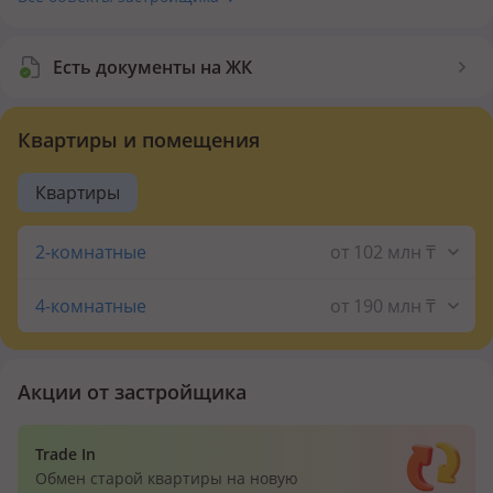
Безопасность
Есть документы на ЖК
Видеонаблюдение
Квартиры и помещения
Квартиры
2-комнатные
от 102 млн ₸
98,21 м²
от 102 138 400 ₸
4-комнатные
от 190 млн ₸
149,96 м²
от 190 899 080 ₸
Акции от застройщика
159,03 м²
от 211 509 900 ₸
175,7 м²
от 208 555 900 ₸
Trade In
Обмен старой квартиры на новую
184,2 м²
от 226 013 400 ₸