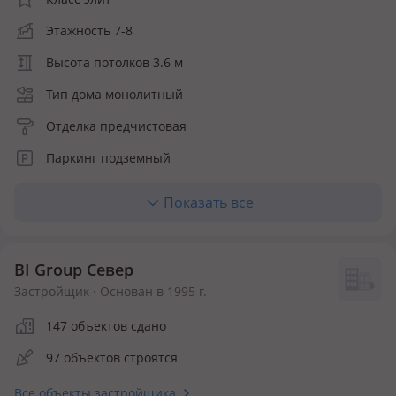
Этажность 7-8
Высота потолков 3.6 м
Тип дома монолитный
Отделка предчистовая
Паркинг подземный
Лифт грузопассажирский
Показать все
Отопление центральное
Кухня полноценная
BI Group Север
Количество квартир 94
Застройщик · Основан в 1995 г.
Квартир в продаже 94
147 объектов сдано
Инфраструктура внутри ЖК
97 объектов строятся
Детская площадка
Спортивная площадка
Все объекты застройщика