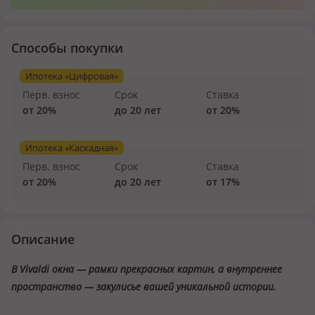
185,5 м²
от 227 608 500 ₸
Способы покупки
191 м²
от 231 492 000 ₸
Ипотека «Цифровая»
202,22 м²
от 262 886 000 ₸
Перв. взнос
Срок
Ставка
235,39 м²
от 306 007 000 ₸
от 20%
до 20 лет
от 20%
Заказать обратный звонок
Ипотека «Каскадная»
Заказать обратный звонок
Перв. взнос
Срок
Ставка
Заказать обратный звонок
от 20%
до 20 лет
от 17%
Заказать обратный звонок
Заказать обратный звонок
Описание
Заказать обратный звонок
В Vivaldi окна — рамки прекрасных картин, а внутреннее
пространство — закулисье вашей уникальной истории.
Заказать обратный звонок