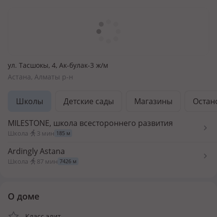
ул. Тасшокы, 4​, Ак-булак-3 ж/м
Астана, Алматы р-н
Школы
Детские сады
Магазины
Остан
MILESTONE, школа всестороннего развития
Школа ·
3 мин
185 м
Ardingly Astana
Школа ·
87 мин
7426 м
О доме
Класс элит