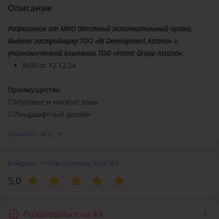
Описание
Разрешение от МИО (Местный исполнительный орган).
Выдано застройщику ТОО «BI Development Astana» и
уполномоченной компании ТОО «Home Group Astana»
:
№50 от 12.12.24
Преимущества:
💥
Игровые и workout зоны
💥
Ландшафтный дизайн
💥
Видеонаблюдение 24/7
Показать все
💥
Материалы из эко-линейки
💥
Двор без машин
💥
Войдите, чтобы оценить этот ЖК:
Система контроля доступа
5,0
Локация
Жилой комплекс комфорт-класса MoD. Style расположен на
улице Т. Рыскулова, в самом центре района EXPO.
Пожаловаться на ЖК