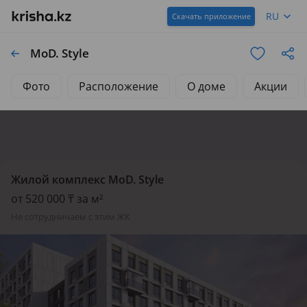
RU
Скачать приложение
MoD. Style
Фото
Расположение
О доме
Акции
Жилой комплекс MoD. Style
от 520 000 ₸ за м²
не сотрудничаем с этим ЖК