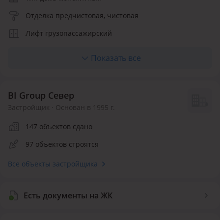
Отделка предчистовая, чистовая
Лифт грузопассажирский
Отопление центральное
Показать все
Кухня полноценная
Количество квартир 528
BI Group Север
Квартир в продаже 366
Застройщик · Основан в 1995 г.
Инфраструктура внутри ЖК
147 объектов сдано
97 объектов строятся
Детская площадка
Все объекты застройщика
Безопасность
Видеонаблюдение
Круглосуточная охрана
Есть документы на ЖК