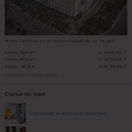
Астана, Сарайшык р-н, ул. Шамши Калдаякова - ул. Улы дала
2-комн. 58.81 м²
от 44 401 550
₸
3-комн. 89.52 м²
от 54 159 600
₸
4-комн. 108.56 м²
от 66 764 400
₸
Застройщик «Sensata Group»
Статьи по теме
Подешевеет ли ипотека в Казахстане