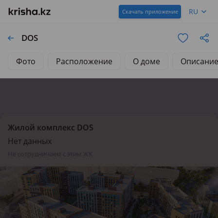
RU
Скачать приложение
DOS
Фото
Расположение
О доме
Описани
Жилой комплекс DOS
Нет данных
не сотрудничаем с этим ЖК