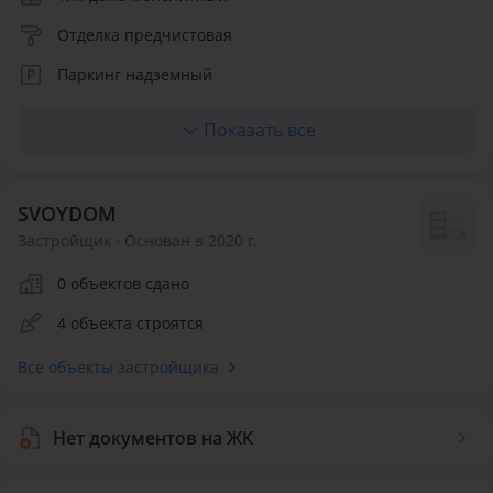
Отделка предчистовая
Паркинг надземный
Отопление центральное
Показать все
Материалы фасада облицовочный кирпич,
керамический кирпич
SVOYDOM
Количество квартир 302
Застройщик · Основан в 2020 г.
Инфраструктура внутри ЖК
0 объектов сдано
Детская площадка
Воркаут площадка
4 объекта строятся
Спортивная площадка
Все объекты застройщика
Безопасность
Нет документов на ЖК
Видеонаблюдение