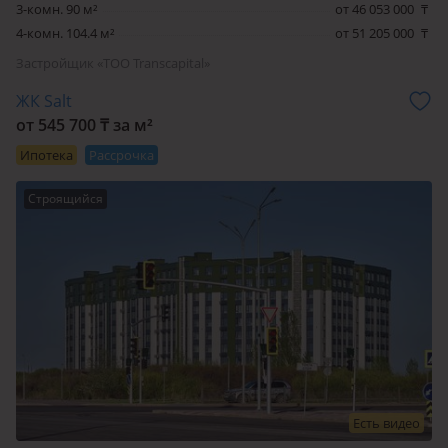
3-комн. 90 м²
от 46 053 000
₸
4-комн. 104.4 м²
от 51 205 000
₸
Застройщик «ТОО Transcapital»
ЖК Salt
от 545 700 ₸ за м²
Ипотека
Рассрочка
Строящийся
Есть видео