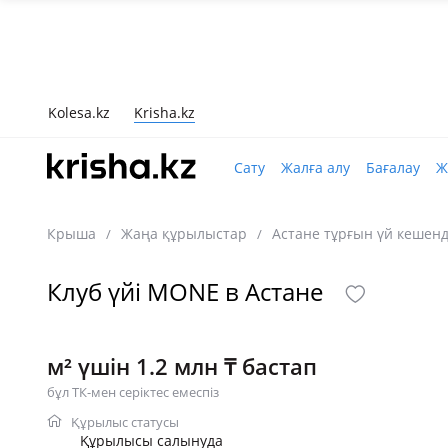
Kolesa.kz
Krisha.kz
Сату
Жалға алу
Бағалау
Ж
Крыша
Жаңа құрылыстар
Астане тұрғын үй кешенд
/
/
Клуб үйі MONE в Астане
м² үшін 1.2 млн ₸ бастап
бұл ТК-мен серіктес емеспіз
Құрылыс статусы
Құрылысы салынуда