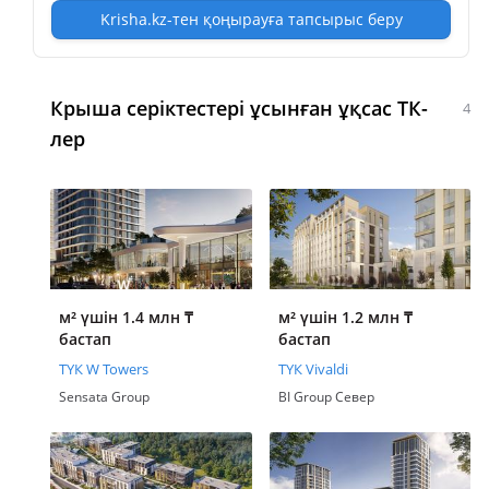
Krisha.kz-тен қоңырауға тапсырыс беру
Крыша серіктестері ұсынған ұқсас ТК-
4
лер
м² үшін 1.4 млн
₸
м² үшін 1.2 млн
₸
бастап
бастап
ТҮК W Towers
ТҮК Vivaldi
Sensata Group
BI Group Север