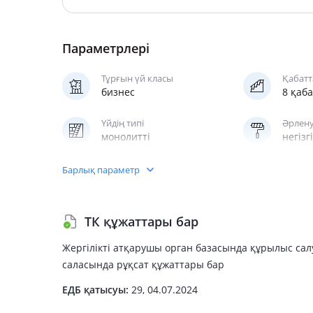
Параметрлері
Тұрғын үй класы
Қабатт
бизнес
8 қаб
Үйдің типі
Әрлену
монолитті
негізгі
Паркинг
Жедел
Барлық параметр
жерасты, жерүсті
жола
ТК құжаттары бар
Жергілікті атқарушы орган базасында құрылыс са
саласында рұқсат құжаттары бар
ЕДБ қатысуы:
29, 04.07.2024