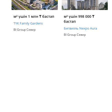
м² үшін 1 млн
₸
бастап
м² үшін 998 000
₸
бастап
ТҮК Family Gardens
Бигвилль Nexpo Aura
BI Group Север
BI Group Север