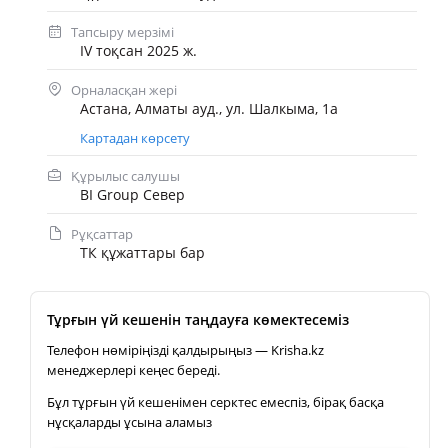
Тапсыру мерзімі
IV тоқсан 2025 ж.
Орналасқан жері
Астана, Алматы ауд., ул. Шалкыма, 1а
Картадан көрсету
Құрылыс салушы
BI Group Север
Рұқсаттар
ТК құжаттары бар
Тұрғын үй кешенін таңдауға көмектесеміз
Телефон нөміріңізді қалдырыңыз — Krisha.kz
менеджерлері кеңес береді.
Бұл тұрғын үй кешенімен серктес емеспіз, бірақ басқа
нұсқаларды ұсына аламыз