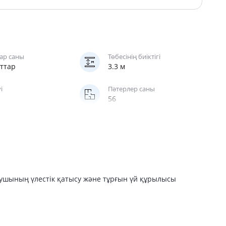
ар саны
Төбесінің биіктігі
аттар
3.3 м
і
Пәтерлер саны
56
саты
ушы
лушының үлестік қатысу және тұрғын үй құрылысы