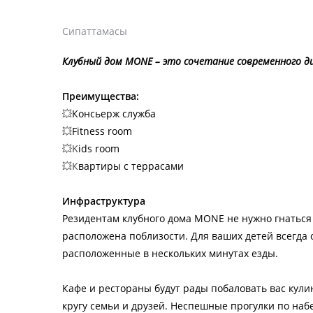
Сипаттамасы
Клубный дом MONE – это сочетание современного ди
Преимущества:
💥
Консьерж служба
💥
Fitness room
💥
K
ids room
💥
К
вартиры с террасами
Инфраструктура
Резидентам клубного дома MONE не нужно гнаться 
расположена поблизости. Для ваших детей всегда
расположенные в нескольких минутах езды.
Кафе и рестораны будут рады побаловать вас кул
кругу семьи и друзей. Неспешные прогулки по на