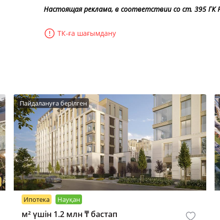
Настоящая реклама, в соответствии со ст. 395 ГК Р
ТК-ға шағымдану
Пайдалануға берілген
Ипотека
Науқан
м² үшін 1.2 млн ₸ бастап