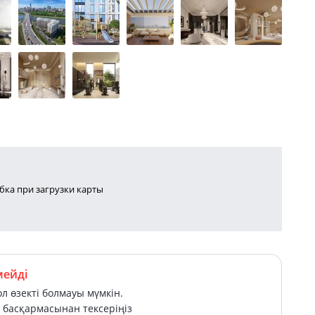
ка при загрузки карты
мейді
л өзекті болмауы мүмкін.
басқармасынан тексеріңіз