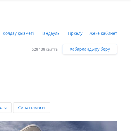
Қолдау қызметі
Таңдаулы
Тіркелу
Жеке кабинет
Хабарландыру беру
528 138 сайтта
алы
Сипаттамасы