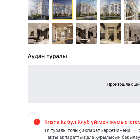
Аудан туралы
Произошла ошиб
Krisha.kz бұл Клуб үйімен жұмыс істе
ТК туралы толық ақпарат көрсетілмейді — о
Нақты ақпаратты қала құрылысын бақылау 