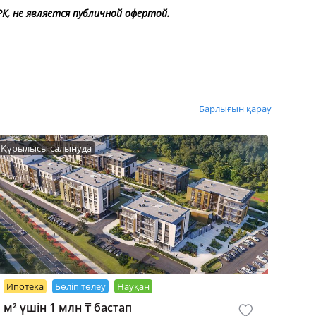
К, не является публичной офертой.
Барлығын қарау
Құрылысы салынуда
Ипотека
Бөліп төлеу
Науқан
м² үшін 1 млн ₸ бастап