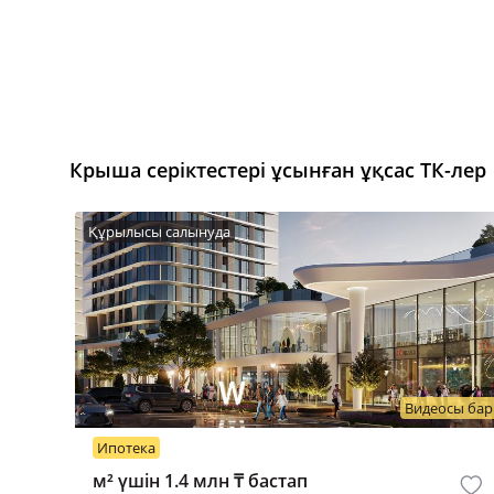
Крыша серіктестері ұсынған ұқсас ТК-лер
Құрылысы салынуда
Видеосы бар
Ипотека
м² үшін 1.4 млн ₸ бастап