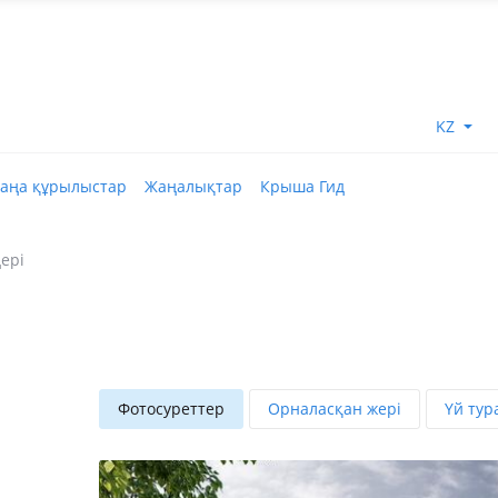
KZ
аңа құрылыстар
Жаңалықтар
Крыша Гид
ері
Фотосуреттер
Орналасқан жері
Үй тур