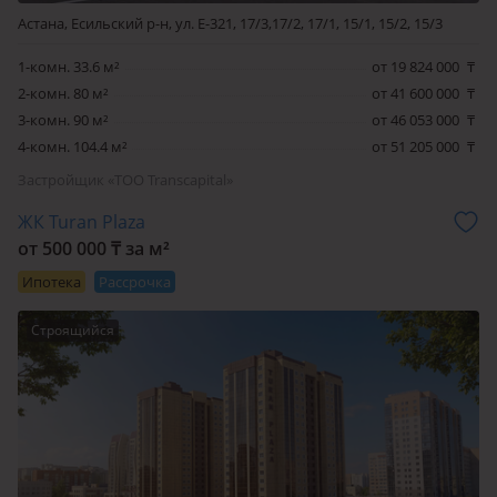
Астана, Есильский р-н, ул. Е-321, 17/3,17/2, 17/1, 15/1, 15/2, 15/3
домом.
1-комн. 33.6 м²
от 19 824 000
₸
2-комн. 80 м²
от 41 600 000
₸
3-комн. 90 м²
от 46 053 000
₸
4-комн. 104.4 м²
от 51 205 000
₸
Застройщик «ТОО Transcapital»
ЖК Turan Plaza
от 500 000 ₸ за м²
Ипотека
Рассрочка
Строящийся