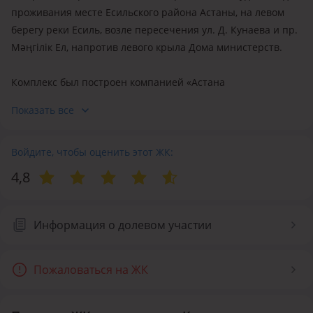
проживания месте Есильского района Астаны, на левом
берегу реки Есиль, возле пересечения ул. Д. Кунаева и пр.
Мәңгілік Ел, напротив левого крыла Дома министерств.
Комплекс был построен компанией «Астана
Недвижимость» в 2006 году и стал одним из первых
Показать все
образцов жилой застройки левобережья, отличающейся
просторными многокомнатными квартирами, наличием
паркинга на цокольном этаже, встроенных коммерческих
Войдите, чтобы оценить этот ЖК:
помещений и непосредственной близостью к новому
4,8
административному центру Астаны. Все эти особенности
нашли отражение в названии жилого комплекса.
Информация о долевом участии
Блоки жилого комплекса имеют высоту 10, 12,
16 и 19 этажей, в них насчитывается более 500 одно-, двух-,
Пожаловаться на ЖК
трёх-, четырёх- и пятикомнатных квартир. Высота
потолков, в зависимости от секции, составляет от 2.7
до 3.5 м.