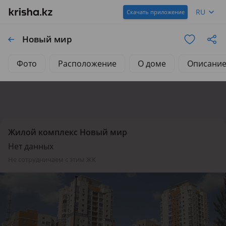
RU
Скачать приложение
Новый мир
Фото
Расположение
О доме
Описани
Жилой комплекс Новый мир
Нет данных
не сотрудничаем с этим ЖК