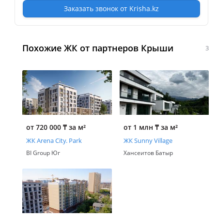
Заказать звонок от Krisha.kz
Похожие ЖК от партнеров Крыши
3
от 720 000
₸
за м²
от 1 млн
₸
за м²
ЖК Arena City. Park
ЖК Sunny Village
BI Group Юг
Хансеитов Батыр