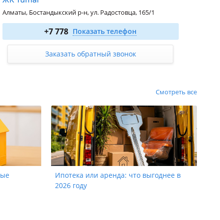
Алматы, Бостандыкский р-н, ул. Радостовца, 165/1
1-комн. 41.42 м²
от 38 106 400
₸
+7 778
Показать телефон
2-комн. 51.35 м²
от 45 958 250
₸
3-комн. 85.18 м²
от 74 106 600
₸
Заказать обратный звонок
4-комн. 99.62 м²
от 86 669 400
₸
Смотреть все
ные
Ипотека или аренда: что выгоднее в
2026 году