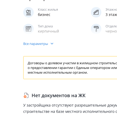
Класс жилья
Этажн
бизнес
3 эта
Тип дома
Отделк
кирпичный
черно
Паркинг
Все параметры
надземный
Договоры о долевом участии в жилищном строительст
о предоставлении
гарантии
с Единым
оператором
или
местным исполнительным органом.
Нет документов на ЖК
У застройщика отсутствуют разрешительные доку
строительстве на базе местного исполнительного 