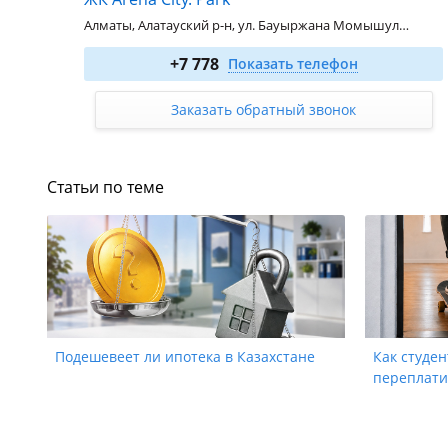
Алматы, Алатауский р-н, ул. Бауыржана Момышулы, 11/12а
1-комн. 29.79 м²
от 25 381 080
₸
+7 778
Показать телефон
2-комн. 54 м²
от 46 062 000
₸
3-комн. 85.75 м²
от 62 769 000
₸
Заказать обратный звонок
4-комн. 114.19 м²
от 84 614 790
₸
Статьи по теме
Подешевеет ли ипотека в Казахстане
Как студен
переплати