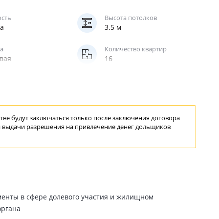
ость
Высота потолков
жа
3.5 м
а
Количество квартир
вая
16
ве будут заключаться только после заключения договора
 выдачи
разрешения
на привлечение
денег дольщиков
менты в сфере долевого участия и жилищном
органа