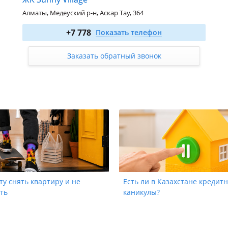
Алматы, Медеуский р-н, Аскар Тау, 364
4-комн. 200 м²
от 230 000 000
₸
+7 778
Показать телефон
5-комн. 296 м²
от 400 000 000
₸
6-комн. 382 м²
от 480 000 000
₸
Заказать обратный звонок
ту снять квартиру и не
Есть ли в Казахстане кредит
ть
каникулы?