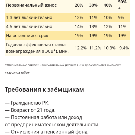
50%
Первоначальный взнос
20%
30%
40%
+
1-3 лет включительно
12%
11%
10%
9%
4-5 лет включительно
14%
13%
12%
11%
На оставшийся срок
19%
19%
19%
19%
Годовая эффективная ставка
12.2%
11.2%
10.3%
9.4%
вознаграждения (ГЭСВ*), мин.
*Минимальные ставки. Окончательный расчёт ГЭСВ производится в момент
получения займа
Требования к заёмщикам
— Гражданство РК.
— Возраст от 21 года.
— Постоянная работа или доход
от предпринимательской деятельности.
— Отчисления в пенсионный фонд.