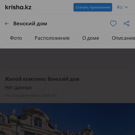
RU
Скачать приложение
Венский дом
Фото
Расположение
О доме
Описани
Жилой комплекс Венский дом
Нет данных
не сотрудничаем с этим ЖК