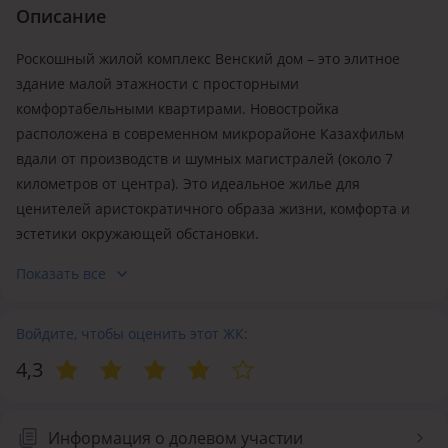
Описание
Пропускная система
Роскошный жилой комплекс Венский дом – это элитное
здание малой этажности с просторными
комфортабельными квартирами. Новостройка
расположена в современном микрорайоне Казахфильм
вдали от производств и шумных магистралей (около 7
километров от центра). Это идеальное жилье для
ценителей аристократичного образа жизни, комфорта и
эстетики окружающей обстановки.
Показать все
Преимущества:
💥
Современные технологии
💥
Войдите, чтобы оценить этот ЖК:
Бронированные двери
💥
Шумоизоляция
4,3
💥
Подсветка фасадов
💥
Экологически чистый район
💥
Закрытая охраняемая территория
Информация о долевом участии