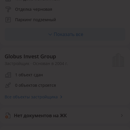
Отделка черновая
Паркинг подземный
Лифт пассажирский
Показать все
Отопление автономное
Кухня студия, полноценная
Globus Invest Group
Материалы фасада фиброцементные панели
Застройщик · Основан в 2004 г.
Количество квартир 34
1 объект сдан
Инфраструктура внутри ЖК
0 объектов строятся
Детская площадка
Воркаут площадка
Детский сад
Все объекты застройщика
Магазин
Нет документов на ЖК
Безопасность
Видеонаблюдение
Круглосуточная охрана
Консьерж