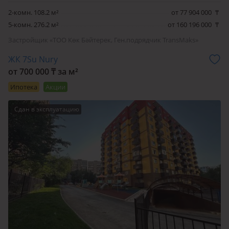
2-комн. 108.2 м²
от 77 904 000
₸
5-комн. 276.2 м²
от 160 196 000
₸
Застройщик «ТОО Көк Бәйтерек, Ген.подрядчик TransMaks»
ЖК 7Su Nury
от 700 000 ₸ за м²
Ипотека
Акции
Сдан в эксплуатацию