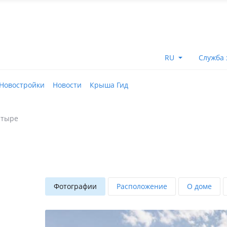
RU
Служба 
Новостройки
Новости
Крыша Гид
атыре
Фотографии
Расположение
О доме