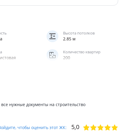
ость
Высота потолков
жа
2.85 м
а
Количество квартир
истовая
200
нг
Отопление
мный
автономное
 все нужные документы на строительство
5,0
Войдите, чтобы оценить этот ЖК: