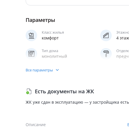
Параметры
Класс жилья
Этажн
комфорт
4 эта
Тип дома
Отделк
монолитный
предч
Кухня
Парки
Все параметры
студия, ниша,
надзе
полноценная
Есть документы на ЖК
ЖК уже сдан в эксплуатацию — у застройщика есть
Описание