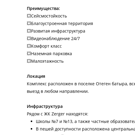
Преимущества:
💥
Сейсмостойкость
💥
Благоустроенная территория
💥
Развитая инфраструктура
💥
Видеонаблюдение 24/7
💥
Комфорт класс
💥
Наземная парковка
💥
Малоэтажность
Локация
Комплекс расположен в поселке Отеген батыра, вс
выезд в любом направлении.
Инфраструктура
Рядом с ЖК Zerger находятся:
Школы №7 и №13, а также частные образовател
В пешей доступности расположена центральна