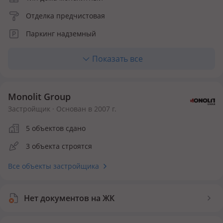
Отделка предчистовая
Паркинг надземный
Количество квартир 60
Показать все
Инфраструктура внутри ЖК
Детская площадка
Спортивная площадка
Monolit Group
Застройщик · Основан в 2007 г.
Безопасность
5 объектов сдано
Видеонаблюдение
3 объекта строятся
Все объекты застройщика
Нет документов на ЖК