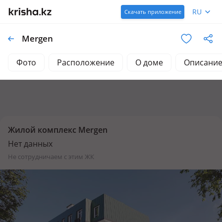
RU
Скачать приложение
Mergen
Фото
Расположение
О доме
Описани
Жилой комплекс Mergen
Нет данных
не сотрудничаем с этим ЖК