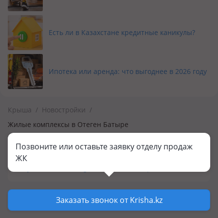
Есть ли в Казахстане кредитные каникулы?
Ипотека или аренда: что выгоднее в 2026 году
Крыша
/
Новостройки
/
Жилые комплексы в Отеген Батыре
Позвоните или оставьте заявку отделу продаж
Популярные новостройки в Отеген Батыре
ЖК
ЖК Jana Omir
ЖК Zerger
ЖК Tumar
ЖК Sapfir
Заказать звонок от Krisha.kz