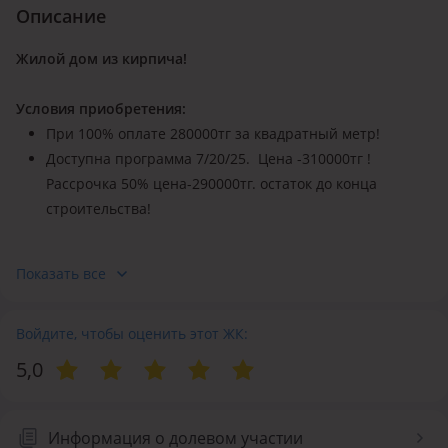
Описание
Жилой дом из кирпича!
Условия приобретения:
При 100% оплате 280000тг за квадратный метр!
Доступна программа 7/20/25. Цена -310000тг !
Рассрочка 50% цена-290000тг. остаток до конца
строительства!
Расположение
Показать все
Жилой комплекс, расположенный в районе университета
КазГюа! По ул. Е-32, между ул. Кайыма Маухамедханова и
Коргальжинского шоссе.
Войдите, чтобы оценить этот ЖК:
5,0
Архитектура
ДОМ КОМФОРТ ПЛЮС - 10 этажный дом. Отличный дом,
отличное расположение, новый формат! Дом из красного
Информация о долевом участии