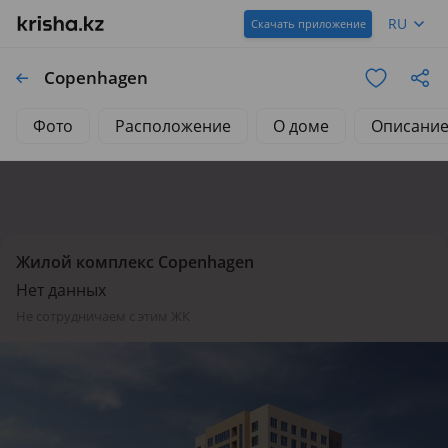
RU
Скачать приложение
Copenhagen
Фото
Расположение
О доме
Описани
Жилой комплекс Copenhagen
Нет данных
не сотрудничаем с этим ЖК