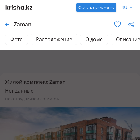
RU
Скачать приложение
Zaman
Фото
Расположение
О доме
Описани
Жилой комплекс Zaman
Нет данных
не сотрудничаем с этим ЖК