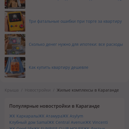
четырёхголосной новой дорогой позволят быстро
добраться до любой точки города.
Для удобного проживания рядом с жилым комплексом
Три фатальные ошибки при торге за квартиру
в шаговой доступности расположены все необходимые
значимые объекты: супермаркеты (NormaN, Metro,
Magnum), аптеки, салоны красоты, фитнес центр World
Сколько денег нужно для ипотеки: все расходы
Class и торговый комплекс Global City
Всего в нескольких шагах от ЖК для детей школьного
возраста расположены общеобразовательный школы
Как купить квартиру дешевле
и гимназии: №101, №102, №103, НИШ.
Для самых маленьких детей дошкольного возраста в
шаговой доступности находятся детские
Крыша
сады: Happy Kids, Ак ерке, Алтын бесек, Алтын сака,
/
Новостройки
/
Жилые комплексы в Караганде
Шанырак.
Популярные новостройки в Караганде
Технические характеристики:
ЖК Каркаралы
ЖК Атамура
ЖК Asylym
Крыша из сборных железо-бетонных плит перекрытия,
Клубный дом Samal
ЖК Central Avenue
ЖК Vincenti
покрытая мягкой, рулонной кровлей Техноэласт.
ЖК Good life
ЖК SUNRISE CLUB HOUSE
ЖК Достык