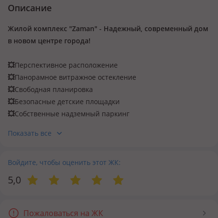
Описание
Жилой комплекс "Zaman" - Надежный, современный дом
в новом центре города!
💥
Перспективное расположение
💥
Панорамное витражное остекление
💥
Свободная планировка
💥
Безопасные детские площадки
💥
Собственные надземный паркинг
Показать все
Условия приобретения
Доступна ипотека по программе 7-20-25, 5-10-20
Войдите, чтобы оценить этот ЖК:
Рассрочка от застройщика с первоначальным взносом
5,0
Местоположение
Жилой комплекс "Zaman" расположен в перспективном
районе на Юго-Востоке, в будущем центре города, что
Пожаловаться на ЖК