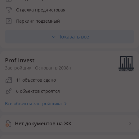
Отделка предчистовая
Паркинг подземный
Лифт пассажирский
Показать все
Отопление центральное
Кухня полноценная
Prof Invest
Количество квартир 210
Застройщик · Основан в 2008 г.
Инфраструктура внутри ЖК
11 объектов сдано
6 объектов строятся
Детская площадка
Все объекты застройщика
Безопасность
Видеонаблюдение
Нет документов на ЖК