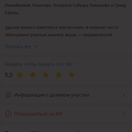
Иманбаевой, Иманова, Генерала Сабыра Ракымова и Гумар
Караш.
Здания жилого комплекса кирпичноее, в нижней части
облицовано рваным камнем, выше — керамической
плиткой серого цвета. По оформлению очень похоже
Показать все
на стоящий рядом ЖК «Шанырак Премиум». В остеклении
используется коричневый оконный профиль. ЖК сдан
в эксплуатацию в 2007 году.
Войдите, чтобы оценить этот ЖК:
5,0
В комплексе представлены просторные квартиры
различных площадей и планировок. Высота потолков —
3 м. В 4-комнатных квартирах спальня хозяев с санузлом
Информация о долевом участии
и гардеробной, предусмотрена хозяйственная комната.
В подъездах дежурят консьержи.
Пожаловаться на ЖК
Территория вокруг дома огорожена, на въезде установлен
шлагбаум и пост охраны. Во дворе растут большие деревья