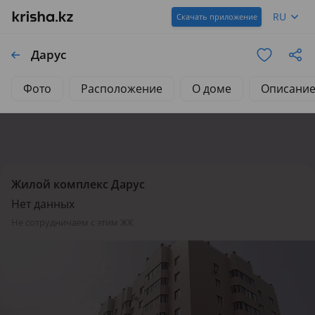
RU
Скачать приложение
Дарус
Фото
Расположение
О доме
Описани
Жилой комплекс Дарус
Нет данных
не сотрудничаем с этим ЖК