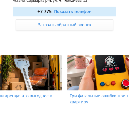
Астана, Сарыарка р-н, ул. Н. Тлендиева, 52
1-комн. 27.3 м²
от 9 555 000
₸
+7 775
Показать телефон
2-комн. 55.7 м²
от 19 495 000
₸
3-комн. 65.6 м²
от 22 960 000
₸
Заказать обратный звонок
и аренда: что выгоднее в
Три фатальные ошибки при т
квартиру