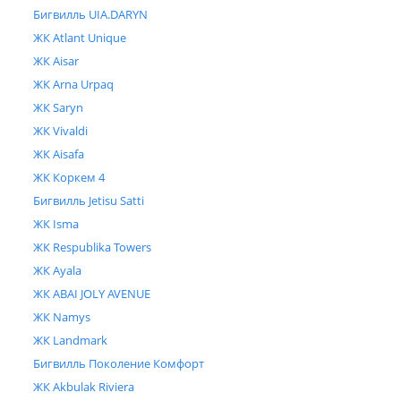
Бигвилль UIA.DARYN
ЖК Atlant Unique
ЖК Aisar
ЖК Arna Urpaq
ЖК Saryn
ЖК Vivaldi
ЖК Aisafa
ЖК Коркем 4
Бигвилль Jetisu Satti
ЖК Isma
ЖК Respublika Towers
ЖК Ayala
ЖК ABAI JOLY AVENUE
ЖК Namys
ЖК Landmark
Бигвилль Поколение Комфорт
ЖК Akbulak Riviera