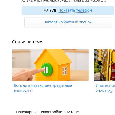
Астана, Нура р-н, мкр. Уркер, ул. Коргалжынское шоссе - ул. Укили Ыбырай, 15
1-комн. 27.4 м²
от 8 500 000
₸
+7 778
Показать телефон
2-комн. 44.4 м²
от 11 100 000
₸
Заказать обратный звонок
Статьи по теме
Есть ли в Казахстане кредитные
Ипотека ил
каникулы?
2026 году
Популярные новостройки в Астане