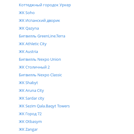
Коттеджный городок Уркер
ЖК Soho
ЖК Испанский дворик
ЖК Qazyna
Бигвилль GreenLine.Terra
ЖК Athletic City
ЖК Austria
Бигвилль Nexpo Union
ЖК Столичный 2
Бигвилль Nexpo Classic
ЖК Shabyt
ЖК Aruna City
ЖК Sardar city
ЖК Sezim Qala.Baqyt Towers
ЖК Город 72
ЖК Otbasym
ЖК Zangar