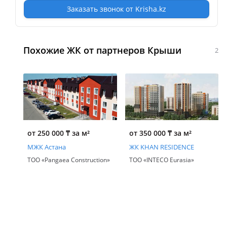
Заказать звонок от Krisha.kz
Похожие ЖК от партнеров Крыши
2
от 250 000
₸
за м²
от 350 000
₸
за м²
МЖК Астана
ЖК KHAN RESIDENCE
ТОО «Pangaea Construction»
ТОО «INTECO Eurasia»