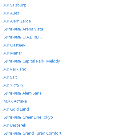
ЖК Salzburg
ЖК Auez
ЖК Alem Zerde
Бигвилль Arena Vista
Бигвилль UIA.BIRLIK
ЖК Qasteev
ЖК Manar
Бигвилль Capital Park. Melody
ЖК Parkland
ЖК Salt
ЖК YRYSTY
Бигвилль Alem Sana
МЖК Астана
ЖК Gold Land
Бигвилль GreenLine.Tokyo
ЖК Besterek
Бигвилль Grand Turan Comfort