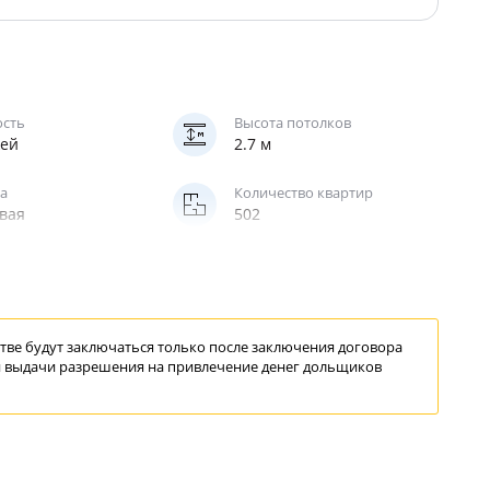
ость
Высота потолков
жей
2.7 м
а
Количество квартир
вая
502
жирский
ве будут заключаться только после заключения договора
 выдачи
разрешения
на привлечение
денег дольщиков