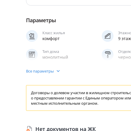
Параметры
Класс жилья
Этажн
комфорт
9 эта
Тип дома
Отделк
монолитный
черно
Паркинг
Лифт
Все параметры
надземный
пасса
Договоры о долевом участии в жилищном строительст
о предоставлении
гарантии
с Единым
оператором
или
местным исполнительным органом.
Нет документов на ЖК