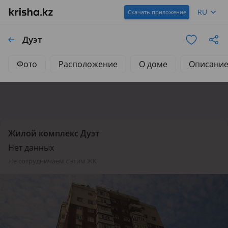
RU
Скачать приложение
Дуэт
Фото
Расположение
О доме
Описани
Жилой комплекс Дуэт
Нет данных
не сотрудничаем с этим ЖК