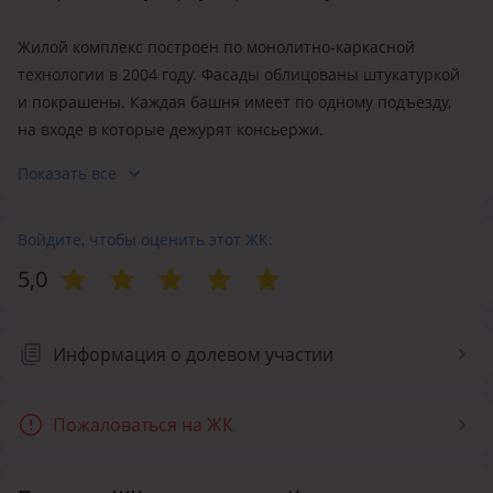
Жилой комплекс построен по монолитно-каркасной
технологии в 2004 году. Фасады облицованы штукатуркой
и покрашены. Каждая башня имеет по одному подъезду,
на входе в которые дежурят консьержи.
Показать все
В ЖК представлены квартиры различных площадей
и планировок, от однокомнатных до двухуровневых
пентхаусов.
Войдите, чтобы оценить этот ЖК:
5,0
Площадь квартир от 48 до 200 кв. м.
Высота потолков 2.8 метра.
Информация о долевом участии
Двор жилого комплекса утопает в зелени. На территории,
вымощенной брусчаткой, располагаются детская
Пожаловаться на ЖК
и спортивная площадки, скамейки для отдыха жильцов.
Коммерческие помещения ЖК занимают учебный центр,