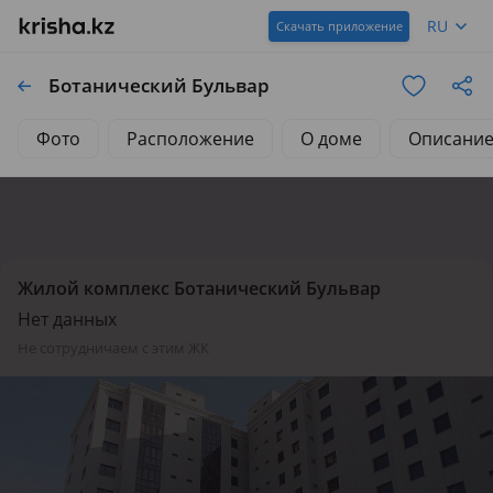
RU
Скачать приложение
Ботанический Бульвар
Фото
Расположение
О доме
Описани
Жилой комплекс Ботанический Бульвар
Нет данных
не сотрудничаем с этим ЖК