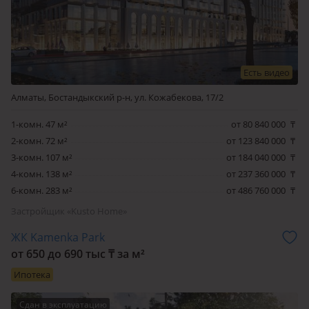
больница
Детские дошкольные государственные и частные
учреждения, включая ясли-сады в количестве 5
единиц;
Есть видео
Средние Школы № 81,69, и гимназия № 10, Физико-
Алматы, Бостандыкский р-н, ул. Кожабекова, 17/2
математическая школа им. Жаутыкова, школа «BEST»;
Высшие учебные заведения: Казахстанский
1-комн. 47 м²
от 80 840 000
₸
Национальный Университет (ранее КазГУ);
2-комн. 72 м²
от 123 840 000
₸
Международный Университет Информационных
3-комн. 107 м²
от 184 040 000
₸
Технологий; Алматинская Академия Экономики и
4-комн. 138 м²
от 237 360 000
₸
Статистики;
6-комн. 283 м²
от 486 760 000
₸
Финансовые учреждения и отделения банков.
Застройщик «Kusto Home»
ЖК Kamenka Park
от 650 до 690 тыс
₸
за м²
Ипотека
Сдан в эксплуатацию