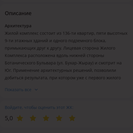
Описание
Архитектура
Жилой комплекс состоит из 136-ти квартир, пяти высотных
9-ти этажных зданий и одного подземного блока,
примыкающих друг к другу. Лицевая сторона Жилого
Комплекса расположена вдоль нижней стороны
Ботанического Бульвара (ул. Бухар-Жырау) и смотрит на
Юг. Применение архитектурных решений, позволили
добиться результата, при котором уже с первого жилого
этажа комплекса открывается великолепный панорамный
Показать все
вид на горы и один из крупнейших Парков отдыха города –
«Ботанический Сад». Построен с применением самых
современных строительных и сейсмических (9 баллов)
Войдите, чтобы оценить этот ЖК:
технологий, с использованием наилучших материалов и с
5,0
учетом географического расположения участка и рельефа
района.