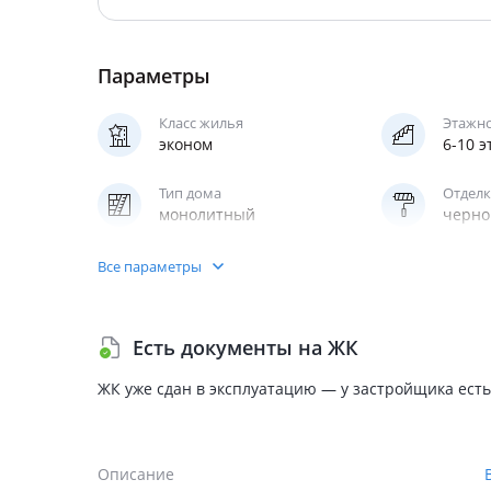
Параметры
Класс жилья
Этажн
эконом
6-10 
Тип дома
Отделк
монолитный
черно
Паркинг
Все параметры
надземный
Есть документы на ЖК
ЖК уже сдан в эксплуатацию — у застройщика есть
Описание