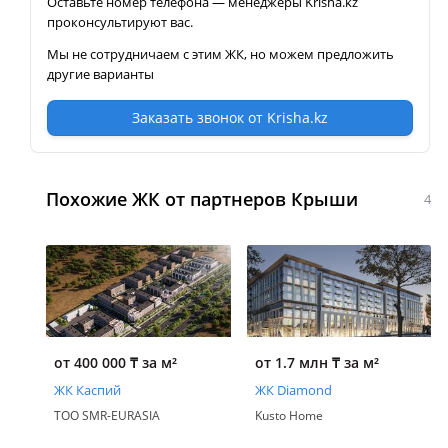
Оставьте номер телефона — менеджеры Krisha.kz
проконсультируют вас.
Мы не сотрудничаем с этим ЖК, но можем предложить
другие варианты
Заказать звонок от Krisha.kz
Похожие ЖК от партнеров Крыши
4
от 400 000
₸
за м²
от 1.7 млн
₸
за м²
ЖК Каспий
ЖК Diamond
ТОО SMR-EURASIA
Kusto Home