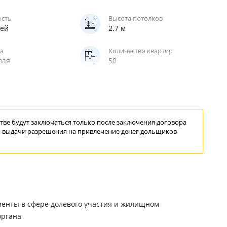
ость
Высота потолков
жей
2.7 м
а
Количество квартир
вая
50
ве будут заключаться только после заключения договора
 выдачи
разрешения
на привлечение
денег дольщиков
менты в сфере долевого участия и жилищном
органа