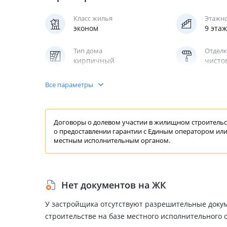
Класс жилья
Этажн
эконом
9 эта
Тип дома
Отделк
кирпичный
чисто
Паркинг
Все параметры
подземный
Договоры о долевом участии в жилищном строительст
о предоставлении
гарантии
с Единым
оператором
или
местным исполнительным органом.
Нет документов на ЖК
У застройщика отсутствуют разрешительные доку
строительстве на базе местного исполнительного 