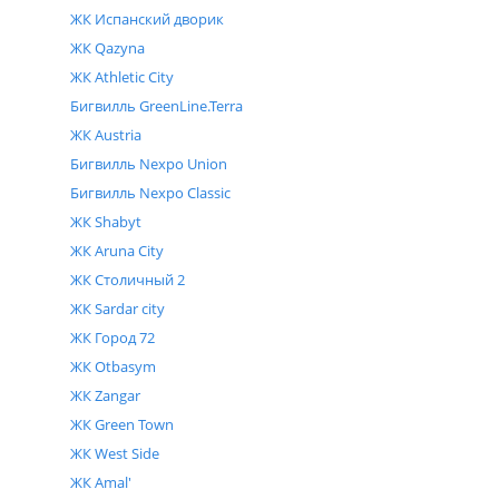
ЖК Испанский дворик
ЖК Qazyna
ЖК Athletic City
Бигвилль GreenLine.Terra
ЖК Austria
Бигвилль Nexpo Union
Бигвилль Nexpo Classic
ЖК Shabyt
ЖК Aruna City
ЖК Столичный 2
ЖК Sardar city
ЖК Город 72
ЖК Otbasym
ЖК Zangar
ЖК Green Town
ЖК West Side
ЖК Amal'