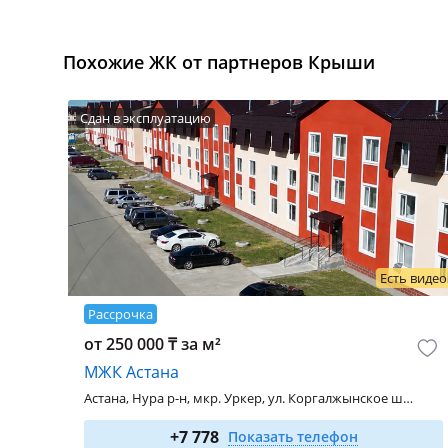
Похожие ЖК от партнеров Крыши
Сдан в эксплуатацию
Есть видео
Рассрочка
от 250 000 ₸ за м²
МЖК Астана
Астана, Нура р-н, мкр. Уркер, ул. Коргалжынское шоссе - ул. Укили Ыбырай, 15
1-комн. 27.4 м²
от 8 500 000
₸
+7 778
Показать телефон