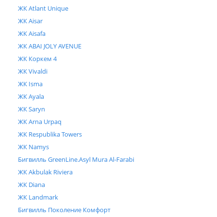
ЖК Atlant Unique
ЖК Aisar
ЖК Aisafa
ЖК ABAI JOLY AVENUE
ЖК Коркем 4
ЖК Vivaldi
ЖК Isma
ЖК Ayala
ЖК Saryn
ЖК Arna Urpaq
ЖК Respublika Towers
ЖК Namys
Бигвилль GreenLine.Asyl Mura Al-Farabi
ЖК Akbulak Riviera
ЖК Diana
ЖК Landmark
Бигвилль Поколение Комфорт