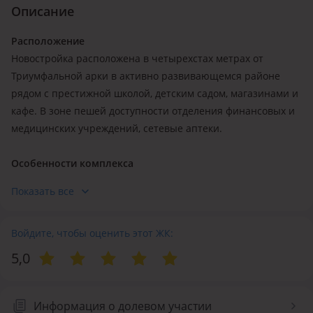
Описание
Расположение
Новостройка расположена в четырехстах метрах от
Триумфальной арки в активно развивающемся районе
рядом с престижной школой, детским садом, магазинами и
кафе. В зоне пешей доступности отделения финансовых и
медицинских учреждений, сетевые аптеки.
Особенности комплекса
В ходе строительства многоквартирного комплекса
Показать все
высотой от семи до девяти этажей применяется
кирпичная технология, что в значительной степени
обусловливает цены на квартиры в ЖК «Кумбель».
Войдите, чтобы оценить этот ЖК:
5,0
Стены здания, в котором насчитывается четыре секции,
возводятся из газобетонных блоков. Утепление стен
осуществляется слоем минеральной ваты. В качестве
Информация о долевом участии