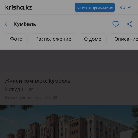
RU
Скачать приложение
Кумбель
Фото
Расположение
О доме
Описани
Жилой комплекс Кумбель
Нет данных
не сотрудничаем с этим ЖК