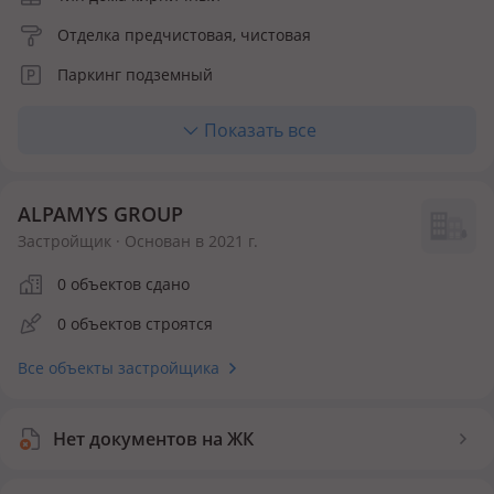
Отделка предчистовая, чистовая
Паркинг подземный
Лифт грузопассажирский
Показать все
Отопление центральное
Кухня полноценная
ALPAMYS GROUP
Материалы фасада облицовочный кирпич
Застройщик · Основан в 2021 г.
Количество квартир 242
0 объектов сдано
Инфраструктура внутри ЖК
0 объектов строятся
Детская площадка
Спортивная площадка
Все объекты застройщика
Безопасность
Нет документов на ЖК
Видеонаблюдение