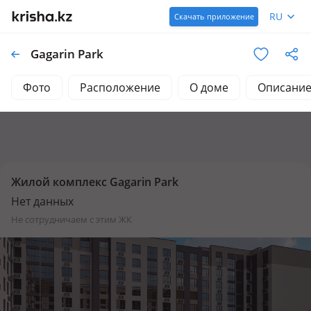
RU
Скачать приложение
Gagarin Park
Фото
Расположение
О доме
Описани
Жилой комплекс Gagarin Park
Нет данных
не сотрудничаем с этим ЖК