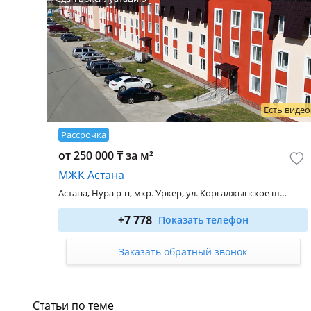
Есть видео
Рассрочка
от 250 000 ₸ за м²
МЖК Астана
Астана, Нура р-н, мкр. Уркер, ул. Коргалжынское шоссе - ул. Укили Ыбырай, 15
1-комн. 27.4 м²
от 8 500 000
₸
+7 778
Показать телефон
2-комн. 44.4 м²
от 11 100 000
₸
Заказать обратный звонок
Статьи по теме