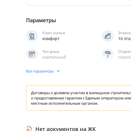
Параметры
Класс жилья
Этажн
комфорт
16 эт
Тип дома
Отделк
кирпичный
черно
Паркинг
Лифт
Все параметры
надземный
пасса
Договоры о долевом участии в жилищном строительст
о предоставлении
гарантии
с Единым
оператором
или
местным исполнительным органом.
Нет документов на ЖК