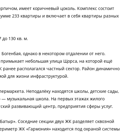
рпичом, имеет коричневый цоколь. Комплекс состоит
в сумме 233 квартиры и включает в себя квартиры разных
до 130 кв. м.
Богенбая, однако в некотором отдалении от него.
му примыкает небольшая улица Щорса, на которой ещё
К ранее располагался частный сектор. Район динамично
мой для жизни инфраструктурой.
ермаркета. Неподалёку находятся школы, детские сады,
 — музыкальная школа. На первых этажах жилого
етский развивающий центр, предприятия сферы услуг.
Батыр». Соседние секции двух ЖК разделяет сквозной
ериметр ЖК «Гармония» находится под охраной системы