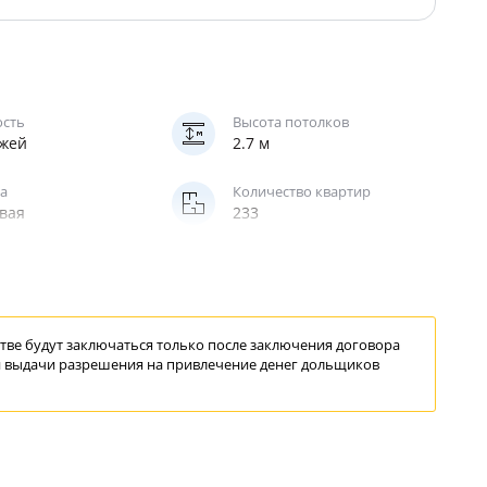
ость
Высота потолков
ажей
2.7 м
а
Количество квартир
вая
233
жирский
ве будут заключаться только после заключения договора
 выдачи
разрешения
на привлечение
денег дольщиков