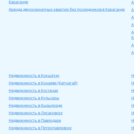
Карагандe
А
Аренда двухкомнатных квартир без посредников в Карагандe
А
А
А
А
К
А
А
Недвижимость в Кокшетау
Н
Недвижимость в Конаеве (Капчагай)
Н
Недвижимость в Костанае
Н
Недвижимость в Кульсары
Н
Недвижимость в Кызылорде
Н
Недвижимость в Лисаковске
Н
Недвижимость в Павлодаре
Н
Недвижимость в Петропавловске
Н