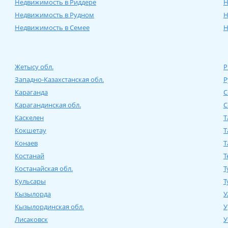
Недвижимость в Риддере
Н
Недвижимость в Рудном
Н
Недвижимость в Семее
Н
Жетысу обл.
Р
Западно-Казахстанская обл.
Р
Караганда
С
Карагандинская обл.
С
Каскелен
Т
Кокшетау
Т
Конаев
Т
Костанай
Т
Костанайская обл.
Т
Кульсары
Т
Кызылорда
У
Кызылординская обл.
У
Лисаковск
У