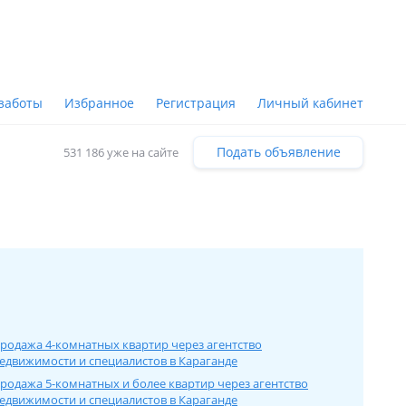
заботы
Избранное
Регистрация
Личный кабинет
Подать объявление
531 186 уже на сайте
родажа 4-комнатных квартир через агентство
едвижимости и специалистов в Карагандe
родажа 5-комнатных и более квартир через агентство
едвижимости и специалистов в Карагандe