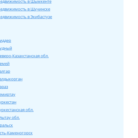
едвижимость в Шымкенте
едвижимость в Щучинске
едвижимость в Экибастузе
иддер
удный
еверо-Казахстанская обл.
емей
алгар
алдыкорган
араз
емиртау
уркестан
уркестанская обл.
лытау обл.
ральск
сть-Каменогорск