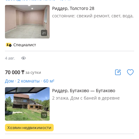
Риддер, Толстого 28
состояние: cвежий ремонт, свет, вода,
канализация, отопление,
Коммерческое помещение в 7-м
районе — 2‑этажное здание после
свежего ремонта Ключевые
Специалист
преимущества - 2 полноценных
этажа — удобно для…
4 авг.
70 000
₸
за сутки
Дом · 2 комнаты · 60 м²
Риддер, Бутаково — Бутаково
2 этажа, Дом с баней в деревне
Бутаково почасово и посуточно
Спокойная деревенская атмосфера
Тепло и уютно Купель Свежий воздух
Зимний пейзаж Веники в наличии
Хозяин недвижимости
BQ зона