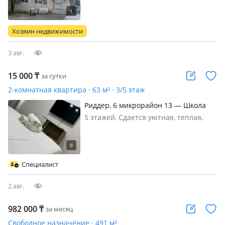
отопление, вентиляция,
сигнализация, общая, потолки 4.5м.,
Сдаётся коммерческое помещение
Хозяин недвижимости
магазин «Весба» 136 м² в центре г.
Риддер…
3 авг.
15 000
₸
за сутки
2-комнатная квартира · 63 м² · 3/5 этаж
Риддер, 6 микрорайон 13 — Школа
#11, садик
5 этажей, Сдается уютная, теплая,
просторная 2х комнатная квартира.
В квартире имеется всё для
комфортного проживания.
Красивейший вид из окна на горы.
Специалист
Раздельный санузел. Имеется
водонагреватель. Чи…
2 авг.
982 000
₸
за месяц
Свободное назначение · 491 м²