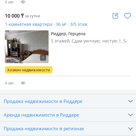
6 авг.
10 000
₸
за сутки
1-комнатная квартира · 36 м² · 3/5 этаж
Риддер, Герцена
5 этажей, Сдам уютную, чистую 1, 5-
комнатную квартиру для спокойных
и ответственных жильцов по улице
Герцена. Идеальный вариант:
семьям, парам или одиночным
Хозяин недвижимости
арендаторам, командировочным,
ведущим тих…
4 авг.
Продажа недвижимости в Риддере
Аренда недвижимости в Риддере
Продажа недвижимости в регионах