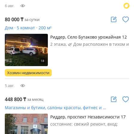
6 авг.
80 000
₸
за сутки
Дом · 5 комнат · 200 м²
Риддер, Село Бутаково урожайная 12
2 этажа, 🌿 Дом расположен в тихом и
уединенном месте, возле речки с
очень красивым пейзажем. Соседи
находятся на комфортном
расстоянии, ни кто не лезет в ваш
Хозяин недвижимости
отдых, ни кто вас не видит, поэтому
вы…
5 авг.
448 800
₸
за месяц
Магазины и бутики, салоны красоты, фитнес и спорт, медцентры и аптеки, образование, развлечения, студии · 136 м²
Риддер, проспект Независимости 17
— Площадь Ленина
состояние: cвежий ремонт, вход:
отдельный, свет, вода, канализация,