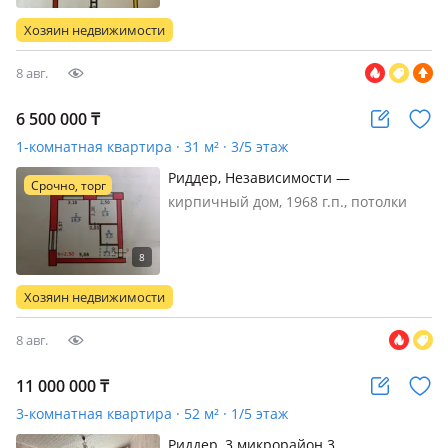
частично, Продается просторная
ухоженная трёхкомнатная квартира в
Хозяин недвижимости
городе Риддер, с высокими
потолкам…
8 авг.
6 500 000
₸
1-комнатная квартира · 31 м² · 3/5 этаж
Риддер, Независимости —
Срочно, торг
Валиханова-Независимости
кирпичный дом, 1968 г.п., потолки
2.5м., санузел совмещенный, без
мебели, Квартира светлая, на 2
стороны окна. Потолки натяжные,
окна ПВХ (2019год), без мебели, без
Хозяин недвижимости
бытовой техники. Ремонт
косметичес…
8 авг.
11 000 000
₸
3-комнатная квартира · 52 м² · 1/5 этаж
Риддер, 3 микрорайон 3