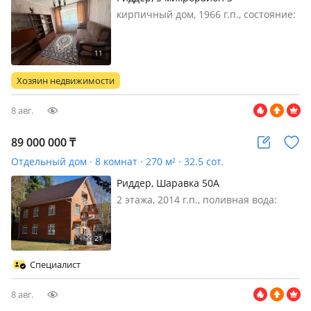
кирпичный дом, 1966 г.п., состояние:
не новый, но аккуратный ремонт,
санузел раздельный, телефон:
отдельный, меблирована полностью,
Продается светлая 3-комнатная
Хозяин недвижимости
квартира площадью 52 м² на 1 этаж…
8 авг.
89 000 000
₸
Отдельный дом · 8 комнат · 270 м² · 32.5 сот.
Риддер, Шаравка 50А
2 этажа, 2014 г.п., поливная вода:
постоянно, электричество: есть, газ:
автономный, потолки 2.7м.,
меблирована частично, Заходи и
живи! С мебелью и техникой!
Специалист
Продаётся шикарный дом на берегу
рек…
8 авг.