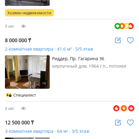
Хозяин недвижимости
8 авг.
8 000 000
₸
2-комнатная квартира · 41.6 м² · 5/5 этаж
Риддер, Пр. Гагарина 36
кирпичный дом, 1964 г.п., потолки
2.5м., Продам 2-х комнатную
квартиру, площадью 41, 6 кв. м., 5/5,
балкон. Дом кирпичный 1964 года
постройки В квартире сделан
Специалист
косметический ремонт, сантехника…
8 авг.
12 500 000
₸
3-комнатная квартира · 64 м² · 3/5 этаж