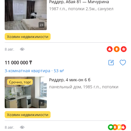
Риддер, Абая 81 — Мичурина
1987 г.п., потолки 2.5м., санузел
раздельный, телефон: есть
возможность подключения, интернет
проводной, Продам 3-комнатную
квартиру на 7 районе!Полностью
Хозяин недвижимости
заменены все канализационные
трубы и стоя…
8 авг.
11 000 000
₸
3-комнатная квартира · 53 м²
Риддер, 4 мик-он 6 б
Срочно, торг
панельный дом, 1985 г.п., потолки
2.5м., санузел раздельный, интернет
проводной, без мебели, Продам или
обмен на двухкомнатную квартиру в
Усть-Каменогорске с нашей
Хозяин недвижимости
доплатой. Под ипотеку подходит…
8 авг.