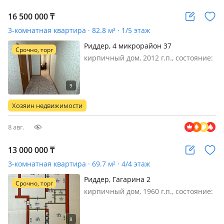
16 500 000
₸
3-комнатная квартира · 82.8 м² · 1/5 этаж
Риддер, 4 микрорайон 37
Срочно, торг
кирпичный дом, 2012 г.п., состояние:
не новый, но аккуратный ремонт,
санузел раздельный, телефон:
отдельный, интернет оптика,
меблирована частично, Квартира
Хозяин недвижимости
светлая. По мимо центрального
отопления…
8 авг.
13 000 000
₸
3-комнатная квартира · 69.7 м² · 4/4 этаж
Риддер, Гагарина 2
Срочно, торг
кирпичный дом, 1960 г.п., состояние:
требует ремонта, потолки 3м.,
санузел раздельный, меблирована