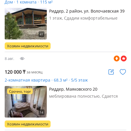
Дом · 1 комната · 115 м²
Риддер, 2 район, ул. Волочаевская 39
— Ridder A-Frame
1 этаж, Сдадим комфортабельные
дома в стиле A-Frame (рассчитанные
на 4 человека), так же сдадим дом на
11 человек. В шаговой доступности
горнолыжная база Эдельвейс
Хозяин недвижимости
8 авг.
120 000
₸
за месяц
2-комнатная квартира · 68.3 м² · 5/5 этаж
Риддер, Маяковского 20
Срочно, торг
меблирована полностью, Сдается
уютная квартира на длительный
срок. 📍 Район: 6-й район Квартира
чистая, светлая и уютная, полностью
готова к проживанию. На кухне
Хозяин недвижимости
установлен теплый пол, что дела…