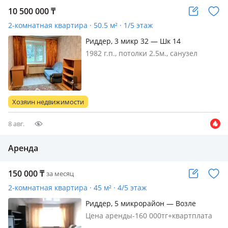
10 500 000
₸
2-комнатная квартира · 50.5 м² · 1/5 этаж
Риддер, 3 микр 32 — Шк 14
1982 г.п., потолки 2.5м., санузел
раздельный, Просторная квартира в
кирпичном доме, рядом школа, садик,
Огонек. Не большой торг
Хозяин недвижимости
8 авг.
Аренда
150 000
₸
за месяц
2-комнатная квартира · 45 м² · 4/5 этаж
Риддер, 5 микрорайон — Возле
магазина "Татьяна"
Цена аренды-160 000тг+квартплата
"Казахстан",напротив магазина
отдельно по счётчикам, подъезд