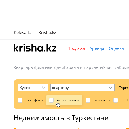
Kolesa.kz
Krisha.kz
Продажа
Аренда
Оценка
Квартиры
Дома или Дачи
Гаражи и паркинги
Участки
Комм
Турке
есть фото
новостройки
от хозяев
От 
Недвижимость в Туркестане