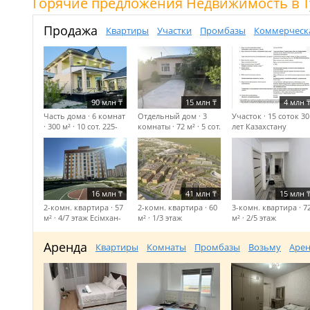
Горячие предложения Недвижимость в Т
Продажа
Квартиры
Участки
Промбазы
Коммерческ
90 млн
₸
15 млн
₸
4 млн
Часть дома · 6 комнат
Отдельный дом · 3
Участок · 15 соток
30
· 300 м² · 10 сот.
225-
комнаты · 72 м² · 5 сот.
лет Казахстану
Комунизым, жібек
Казыбекова
парк
16 млн
₸
41 млн
₸
15 млн
2-комн. квартира · 57
2-комн. квартира · 60
3-комн. квартира · 7
м² · 4/7 этаж
Есімхан-
м² · 1/3 этаж
м² · 2/5 этаж
Радом с Туркмстан
Батырбекова-Б
Кенесары-Акбаян
Арена
Саттарханов
тойхана касындагы
Аренда
Квартиры
Комнаты
Промбазы
Возьму
Арен