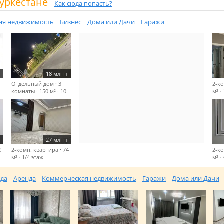
уркестане
Как сюда попасть?
ая недвижимость
Бизнес
Дома или Дачи
Гаражи
₸
18 млн
₸
Отдельный дом · 3
2-ко
комнаты · 150 м² · 10
м² ·
сот.
Майлы қожа-
Жібек жолы даңғылы
бойында коммунизм
₸
27 млн
₸
2
2-комн. квартира · 74
2-ко
м² · 1/4 этаж
м² ·
Ерубаев-1
Обл
микрорайон
Про
да
Аренда
Коммерческая недвижимость
Гаражи
Дома или Дачи