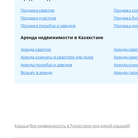
Продажа квартир
Продажа ко
Продажа участков
Продажа би
Продажа промбаз и заводов
Продажа дом
Аренда недвижимости в Казахстане
Аренда квартир
Аренда квар
Аренда комнаты в квартире или доме
Аренда квар
Аренда промбаз и заводов
Аренда ком
Возьму в аренду
Аренда гара
Крыша
/
Вся недвижимость в Туркестане под одной крышей!