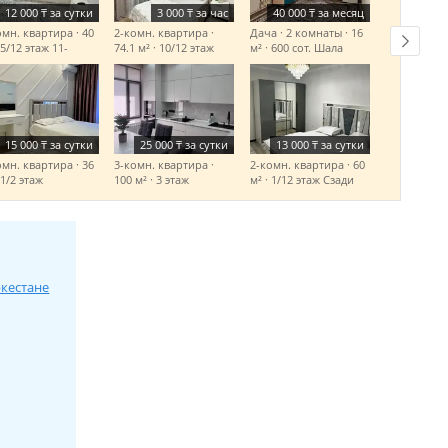
12 000
₸
за сутки
3 000
₸
за час
40 000
₸
за месяц
омн. квартира · 40
2-комн. квартира ·
Дача · 2 комнаты · 16
 5/12 этаж
11-
74.1 м² · 10/12 этаж
м² · 600 сот.
Шала
астной акимат
Сзади Обл. Акимата-
бақсы-ЛК питак
Жк Нурсултан-сити
15 000
₸
за сутки
25 000
₸
за сутки
13 000
₸
за сутки
омн. квартира · 36
3-комн. квартира ·
2-комн. квартира · 60
 1/2 этаж
100 м² · 3 этаж
м² · 1/12 этаж
Сзади
ырбекова
Батырбекова
Обл. Акимата
ркестане