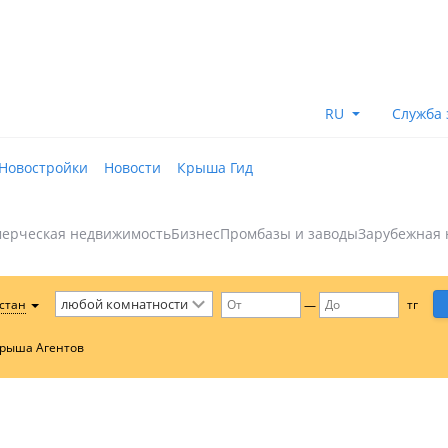
RU
Служба 
Новостройки
Новости
Крыша Гид
ерческая недвижимость
Бизнес
Промбазы и заводы
Зарубежная 
стан
—
тг
Крыша Агентов