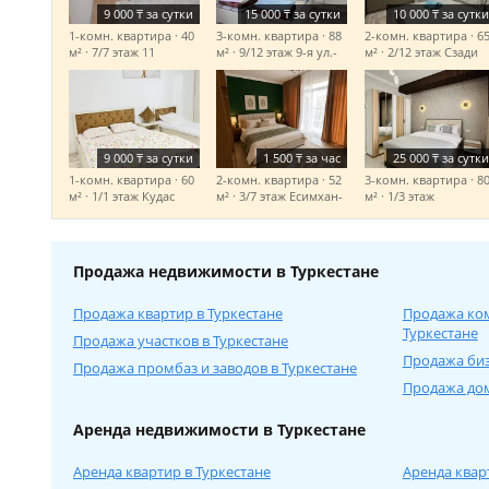
9 000
₸
за сутки
15 000
₸
за сутки
10 000
₸
за сутки
1-комн. квартира · 40
3-комн. квартира · 88
2-комн. квартира · 6
м² · 7/7 этаж
11
м² · 9/12 этаж
9-я ул.-
м² · 2/12 этаж
Сзади
Конгресс Холға
Обл. Акимата-Обл
қарама қарсы, жаңа
акимат рядом
Акимат жақта
9 000
₸
за сутки
1 500
₸
за час
25 000
₸
за сутки
1-комн. квартира · 60
2-комн. квартира · 52
3-комн. квартира · 8
м² · 1/1 этаж
Кудас
м² · 3/7 этаж
Есимхан-
м² · 1/3 этаж
Жунисбеков-Халял
Рядом орена. новый
Батырбекова
квартира. не далеко
город
от Керуен сарай,
Мавзолея.
Продажа недвижимости в Туркестане
Продажа квартир в Туркестане
Продажа ко
Туркестане
Продажа участков в Туркестане
Продажа биз
Продажа промбаз и заводов в Туркестане
Продажа дом
Аренда недвижимости в Туркестане
Аренда квартир в Туркестане
Аренда квар