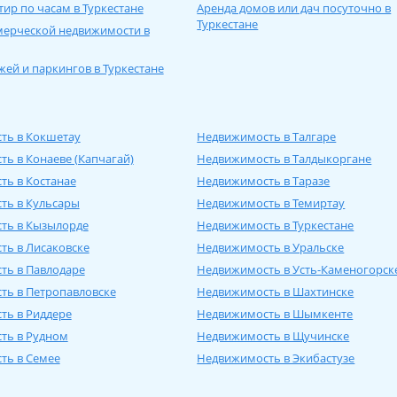
тир по часам в Туркестане
Аренда домов или дач посуточно в
Туркестане
мерческой недвижимости в
жей и паркингов в Туркестане
ть в Кокшетау
Недвижимость в Талгаре
ь в Конаеве (Капчагай)
Недвижимость в Талдыкоргане
ь в Костанае
Недвижимость в Таразе
ть в Кульсары
Недвижимость в Темиртау
ть в Кызылорде
Недвижимость в Туркестане
ь в Лисаковске
Недвижимость в Уральске
ть в Павлодаре
Недвижимость в Усть-Каменогорск
ть в Петропавловске
Недвижимость в Шахтинске
ть в Риддере
Недвижимость в Шымкенте
ть в Рудном
Недвижимость в Щучинске
ть в Семее
Недвижимость в Экибастузе