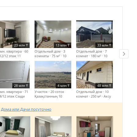
23 млн
₸
13 млн
₸
33 млн
₸
мн. квартира · 60
Отдельный дом · 3
Отдельный дом · 7
 12/12 этаж
11
комнаты · 75 м² · 10
комнат · 180 м² · 10
сот.
Арыстанбаб-
сот.
Қарсақты-Мкр
Рядом магазин ,аты
Сауран
жок,
28 млн
₸
4 млн
₸
48 млн
₸
мн. квартира · 71
Участок · 20 соток
Отдельный дом · 10
 4/12 этаж
Сзади
Қазақстанның 10
комнат · 250 м² ·
Аксу
. Акимата-
жылдық көшесі
Жабағылы-Коркыт ата
куратура рядом
Дома или Дачи посуточно