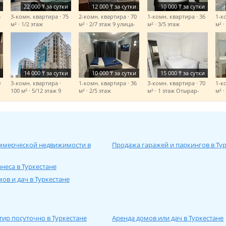
22 000
₸
за сутки
12 000
₸
за сутки
10 000
₸
за сутки
5
3-комн. квартира · 75
2-комн. квартира · 70
1-комн. квартира · 36
1-к
м² · 1/2 этаж
м² · 2/7 этаж
9 улица-
м² · 3/5 этаж
м² ·
Батырбекова
Саттарханова
Ондасынов-Ата түрік
Обл
мектептің артында
14 000
₸
за сутки
10 000
₸
за сутки
15 000
₸
за сутки
0
3-комн. квартира ·
1-комн. квартира · 36
3-комн. квартира · 70
1-к
100 м² · 5/12 этаж
9
м² · 2/5 этаж
м² · 1 этаж
Отырар-
м² ·
улица-Туран молл
Ондасынова-Ататурк
Мкр Отырар
Бат
Конгресс холл Акимат
мектеп
ммерческой недвижимости в
Продажа гаражей и паркингов в Ту
неса в Туркестане
ов и дач в Туркестане
тир посуточно в Туркестане
Аренда домов или дач в Туркестане