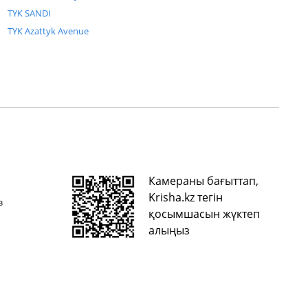
ТҮК SANDI
ТҮК Azattyk Avenue
Камераны бағыттап,
Krisha.kz тегін
з
қосымшасын жүктеп
алыңыз