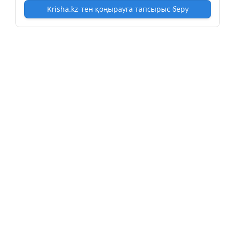
Krisha.kz-тен қоңырауға тапсырыс беру