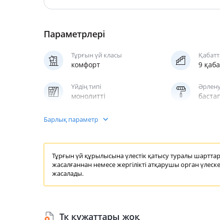
Параметрлері
Тұрғын үй класы
Қабатт
комфорт
9 қаб
Үйдің типі
Әрлену
монолитті
баста
Паркинг
Жедел
Барлық параметр
жерүсті
жола
Тұрғын үй құрылысына үлестік қатысу
туралы шартта
жасалғаннан немесе жергілікті
атқарушы орган
үлеске
жасалады.
Тк құжаттары жоқ