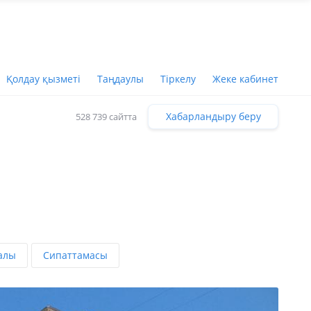
Қолдау қызметі
Таңдаулы
Тіркелу
Жеке кабинет
Хабарландыру беру
528 739 сайтта
алы
Сипаттамасы