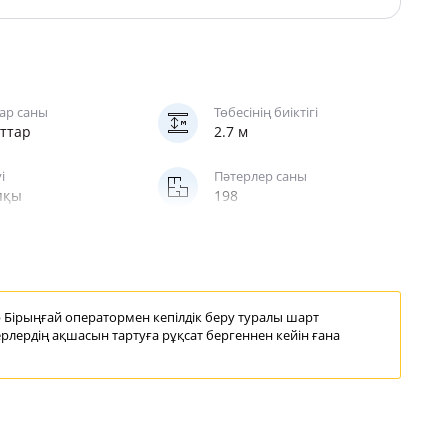
ар саны
Төбесінің биіктігі
аттар
2.7 м
і
Пәтерлер саны
пқы
198
саты
ушы
р
Бірыңғай оператормен кепілдік беру
туралы шарт
рлердің ақшасын тартуға рұқсат бергеннен кейін ғана