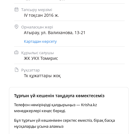
Тапсыру мерзімі
IV тоқсан 2016 ж.
Орналасқан жері
Атырау, ул. Валиханова, 13-21
Картадан көрсету
Құрылыс салушы
ЖК УКХ Томирис
Рұқсаттар
Тк құжаттары жоқ
Тұрғын үй кешенін таңдауға көмектесеміз
Телефон нөміріңізді қалдырыңыз — Krisha.kz
менеджерлері кеңес береді.
Бұл тұрғын үй кешенімен серктес емеспіз, бірақ басқа
нұсқаларды ұсына аламыз