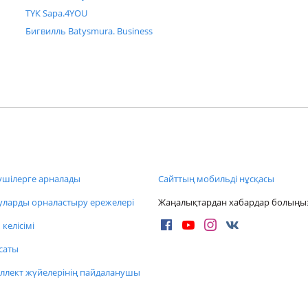
ТҮК Sapa.4YOU
Бигвилль Batysmura. Business
шілерге арналады
Сайттың мобильді нұсқасы
ларды орналастыру ережелері
Жаңалықтардан хабардар болыңы
келісімі
саты
ллект жүйелерінің пайдаланушы