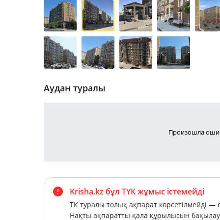
Аудан туралы
Произошла ошиб
Krisha.kz бұл ТҮК жұмыс істемейді
ТК туралы толық ақпарат көрсетілмейді — о
Нақты ақпаратты қала құрылысын бақылау 