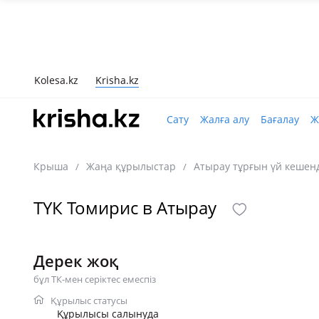
Kolesa.kz
Krisha.kz
Сату
Жалға алу
Бағалау
Ж
Крыша
Жаңа құрылыстар
Атырау тұрғын үй кешен
/
/
ТҮК Томирис в Атырау
Дерек жоқ
бұл ТК-мен серіктес емеспіз
Құрылыс статусы
Құрылысы салынуда