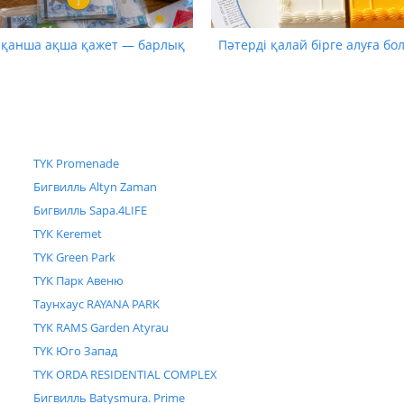
 қанша ақша қажет — барлық
Пәтерді қалай бірге алуға бо
ТҮК Promenade
Бигвилль Altyn Zaman
Бигвилль Sapa.4LIFE
ТҮК Keremet
ТҮК Green Park
ТҮК Парк Авеню
Таунхаус RAYANA PARK
ТҮК RAMS Garden Atyrau
ТҮК Юго Запад
ТҮК ORDA RESIDENTIAL COMPLEX
Бигвилль Batysmura. Prime