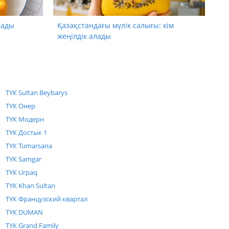
лады
Қазақстандағы мүлік салығы: кім
жеңілдік алады
ТҮК Sultan Beybarys
ТҮК Онер
ТҮК Модерн
ТҮК Достык 1
ТҮК Tumarsana
ТҮК Samgar
ТҮК Urpaq
ТҮК Khan Sultan
ТҮК Французский квартал
ТҮК DUMAN
ТҮК Grand Family