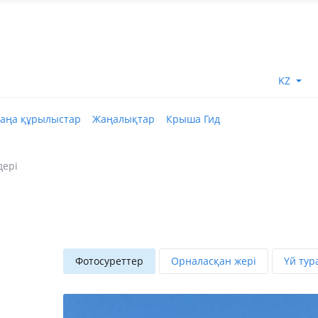
KZ
аңа құрылыстар
Жаңалықтар
Крыша Гид
дері
Фотосуреттер
Орналасқан жері
Үй тур