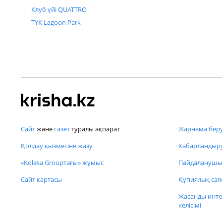
Клуб үйі QUATTRO
ТҮК Lagoon Park
Сайт
және
газет
туралы ақпарат
Жарнама беру
Қолдау қызметіне жазу
Хабарландыру
«Kolesa Groupтағы» жұмыс
Пайдаланушы 
Сайт картасы
Құпиялық сая
Жасанды инте
келісімі