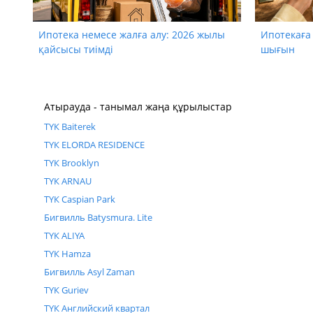
Ипотека немесе жалға алу: 2026 жылы
Ипотекаға
қайсысы тиімді
шығын
Атырауда - танымал жаңа құрылыстар
ТҮК Baiterek
ТҮК ELORDA RESIDENCE
ТҮК Brooklyn
ТҮК ARNAU
ТҮК Caspian Park
Бигвилль Batysmura. Lite
ТҮК ALIYA
ТҮК Hamza
Бигвилль Asyl Zaman
ТҮК Guriev
ТҮК Английский квартал