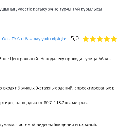
лушының үлестік қатысу және тұрғын үй құрылысы
5,0
Осы ТҮК-ті бағалау үшін кіріңіз:
оне Центральный. Неподалеку проходит улица Абая –
ую входят 9 жилых 9-этажных зданий, спроектированых в
ртиры, площадью от 80,7–113,7 кв. метров.
аумами, системой видеонаблюдения и охраной.