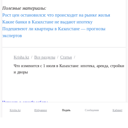
Полезные материалы:
Рост цен остановился: что происходит на рынке жилья
Какие банки в Казахстане не выдают ипотеку
Подешевеют ли квартиры в Казахстане — прогнозы
экспертов
Krisha.kz
Все разделы
Статьи
Что изменится с 1 июля в Казахстане: ипотека, аренда, стройки
и дворы
Написать в службу заботы
Krisha.kz
Избранное
Подать
Сообщения
Кабинет
© 2006 — 2026 «Крыша»