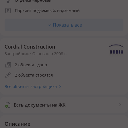
Отделка черновая
Паркинг подземный, надземный
Лифт пассажирский
Показать все
Отопление автономное
Кухня полноценная
Cordial Construction
Количество квартир 340
Застройщик · Основан в 2008 г.
Инфраструктура внутри ЖК
2 объекта сдано
2 объекта строятся
Детская площадка
Спортивная площадка
Все объекты застройщика
Безопасность
Видеонаблюдение
Есть документы на ЖК
Описание