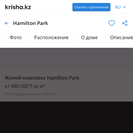
RU
Скачать приложение
Hamilton Park
Фото
Расположение
О доме
Описани
Жилой комплекс Hamilton Park
от 480 000 ₸ за м²
не сотрудничаем с этим ЖК