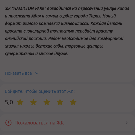
ЖК "HAMILTON PARK" возводится на пересечении улицы Капал
и проспекта Абая в самом сердце города Тараз. Новый
формат жилого комплекса Бизнес-класса. Каждая деталь
проекта с ювелирной точностью передаёт красоту
английской роскоши. Рядом необходимое для комфортной
жизни: школы, детские сады, торговые центры,
супермаркеты и многое другое:
Преимущества:
Показать все
💥
Закрытый, безопасный двор
💥
Малоэтажная постройка
💥
Войдите, чтобы оценить этот ЖК:
Дизайнерское оформление Лобби и интерьера дворовой
территории
5,0
💥
Качественные и экологически чистые материалы
мировых производителей
💥
3-метровые потолки
Пожаловаться на ЖК
💥
Панорамные 5-камерные, энергосберегающие окна