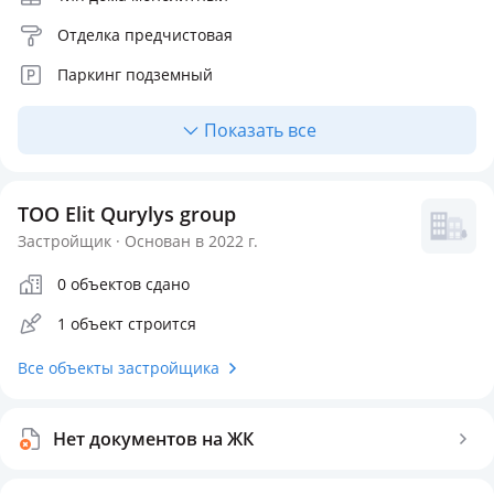
Отделка предчистовая
Паркинг подземный
Лифт грузопассажирский
Показать все
Отопление центральное
Количество квартир 450
ТОО Elit Qurylys group
Безопасность
Застройщик · Основан в 2022 г.
0 объектов сдано
Видеонаблюдение
Консьерж
1 объект строится
Все объекты застройщика
Нет документов на ЖК