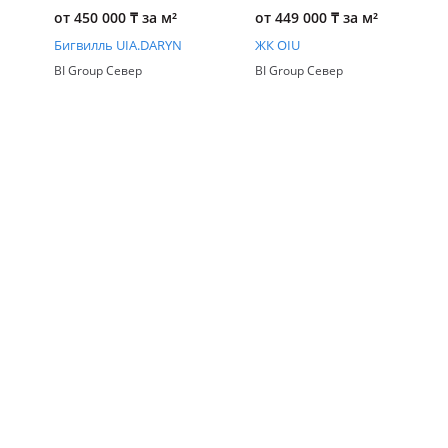
от 450 000
₸
за м²
от 449 000
₸
за м²
Бигвилль UIA.DARYN
ЖК OIU
BI Group Север
BI Group Север