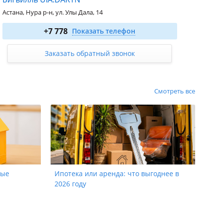
Астана, Нура р-н, ул. Улы Дала, 14
1-комн. 38.25 м²
от 29 261 250
₸
+7 778
Показать телефон
2-комн. 48.02 м²
от 37 023 420
₸
3-комн. 64.86 м²
от 43 002 180
₸
Заказать обратный звонок
4-комн. 116.33 м²
от 73 636 890
₸
Смотреть все
ные
Ипотека или аренда: что выгоднее в
2026 году