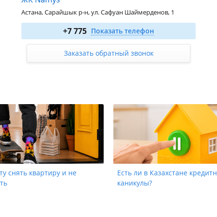
Астана, Сарайшык р-н, ул. Сафуан Шаймерденов, 1
2-комн. 55.4 м²
от 25 484 000
₸
+7 775
Показать телефон
3-комн. 70.73 м²
от 31 121 200
₸
Заказать обратный звонок
ту снять квартиру и не
Есть ли в Казахстане кредит
ть
каникулы?