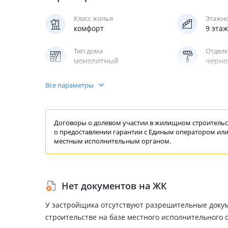
Класс жилья
Этажн
комфорт
9 эта
Тип дома
Отделк
монолитный
черно
Паркинг
Лифт
Все параметры
надземный
пасса
Договоры о долевом участии в жилищном строительст
о предоставлении
гарантии
с Единым
оператором
или
местным исполнительным органом.
Нет документов на ЖК
У застройщика отсутствуют разрешительные доку
строительстве на базе местного исполнительного 