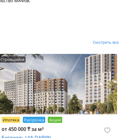
льство МАФов.
Смотреть все
Строящийся
Ипотека
Рассрочка
Акции
от 450 000 ₸ за м²
Бигвилль UIA.DARYN