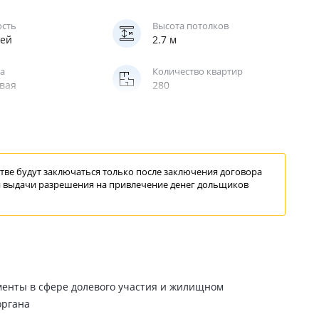
ость
Высота потолков
жей
2.7 м
а
Количество квартир
вая
280
жирский
ве будут заключаться только после заключения договора
 выдачи
разрешения
на привлечение
денег дольщиков
менты в сфере долевого участия и жилищном
органа