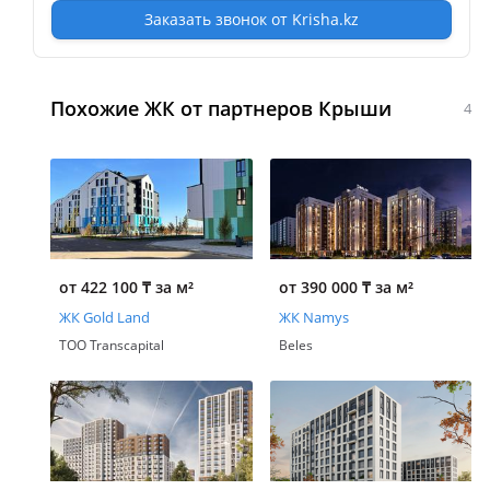
Заказать звонок от Krisha.kz
Похожие ЖК от партнеров Крыши
4
от 422 100
₸
за м²
от 390 000
₸
за м²
ЖК Gold Land
ЖК Namys
ТОО Transcapital
Beles