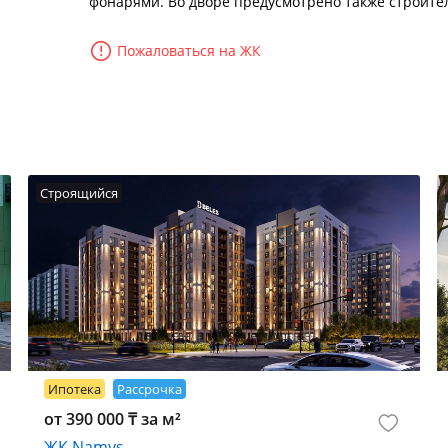
фонарями. Во дворе предусмотрено также строите
Пожаловаться на ЖК
Строящийся
Ипотека
Рассрочка
от 390 000 ₸ за м²
ЖК Namys