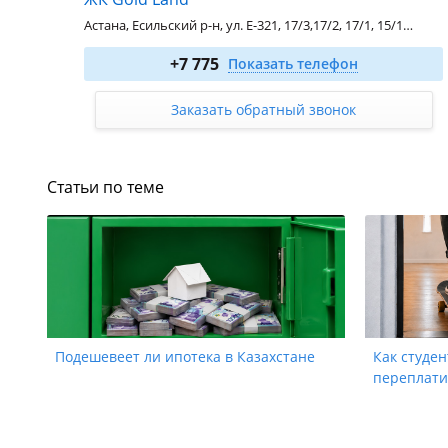
Астана, Есильский р-н, ул. Е-321, 17/3,17/2, 17/1, 15/1, 15/2, 15/3
1-комн. 33.6 м²
от 19 824 000
₸
+7 775
Показать телефон
2-комн. 80 м²
от 41 600 000
₸
3-комн. 90 м²
от 46 053 000
₸
Заказать обратный звонок
4-комн. 104.4 м²
от 51 205 000
₸
Строящийся
Статьи по теме
Подешевеет ли ипотека в Казахстане
Как студен
Ипотека
Рассрочка
Акции
переплати
от 449 000 ₸ за м²
ЖК OIU