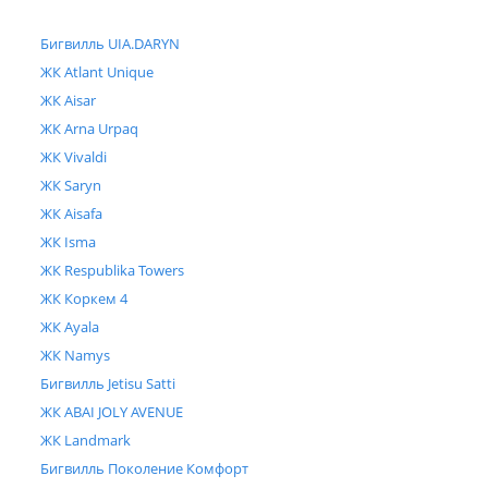
Бигвилль UIA.DARYN
ЖК Atlant Unique
ЖК Aisar
ЖК Arna Urpaq
ЖК Vivaldi
ЖК Saryn
ЖК Aisafa
ЖК Isma
ЖК Respublika Towers
ЖК Коркем 4
ЖК Ayala
ЖК Namys
Бигвилль Jetisu Satti
ЖК ABAI JOLY AVENUE
ЖК Landmark
Бигвилль Поколение Комфорт