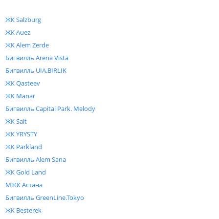
ЖК Salzburg
ЖК Auez
ЖК Alem Zerde
Бигвилль Arena Vista
Бигвилль UIA.BIRLIK
ЖК Qasteev
ЖК Manar
Бигвилль Capital Park. Melody
ЖК Salt
ЖК YRYSTY
ЖК Parkland
Бигвилль Alem Sana
ЖК Gold Land
МЖК Астана
Бигвилль GreenLine.Tokyo
ЖК Besterek