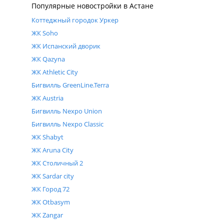
Популярные новостройки в Астане
Астана, Нура р-н, ул. Шоссе Коргалжын, 24/2
Коттеджный городок Уркер
1-комн. 28.85 м²
от 19 416 050
₸
+7 775
Показать телефон
ЖК Soho
2-комн. 43.97 м²
от 31 130 760
₸
3-комн. 69.06 м²
от 44 889 000
₸
ЖК Испанский дворик
Заказать обратный звонок
4-комн. 97.54 м²
от 45 551 180
₸
ЖК Qazyna
ЖК Athletic City
Бигвилль GreenLine.Terra
ЖК Austria
Бигвилль Nexpo Union
Бигвилль Nexpo Classic
ЖК Shabyt
ЖК Aruna City
ЖК Столичный 2
ЖК Sardar city
ЖК Город 72
ЖК Otbasym
ЖК Zangar