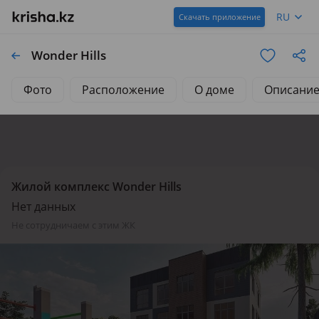
RU
Скачать приложение
Wonder Hills
Фото
Расположение
О доме
Описани
Жилой комплекс Wonder Hills
Нет данных
не сотрудничаем с этим ЖК