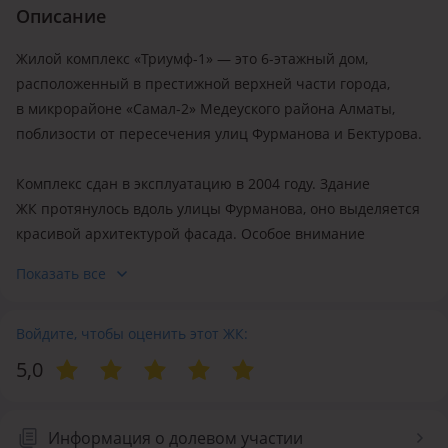
Описание
Жилой комплекс «Триумф-1» — это 6-этажный дом,
расположенный в престижной верхней части города,
в микрорайоне «Самал-2» Медеуского района Алматы,
поблизости от пересечения улиц Фурманова и Бектурова.
Комплекс сдан в эксплуатацию в 2004 году. Здание
ЖК протянулось вдоль улицы Фурманова, оно выделяется
красивой архитектурой фасада. Особое внимание
застройщик уделил инженерному жизнеобеспечению
Показать все
и конструктивной схеме жилого комплекса, которые стали
научным достижением в строительстве в сейсмоопасных
регионах. Общая площадь застройки составила
Войдите, чтобы оценить этот ЖК:
16 000 кв. м.
5,0
В жилом комплексе «Триумф-1» представлены просторные
квартиры с двумя и более санузлами. Для безопасности
Информация о долевом участии