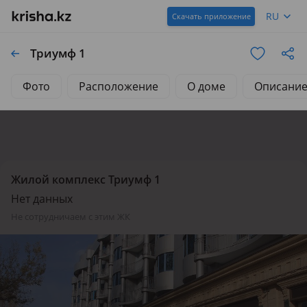
RU
Скачать приложение
Триумф 1
Фото
Расположение
О доме
Описани
Жилой комплекс Триумф 1
Нет данных
не сотрудничаем с этим ЖК