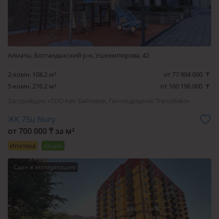
Алматы, Бостандыкский р-н, Ушкемпирова, 42
2-комн. 108.2 м²
от 77 904 000
₸
5-комн. 276.2 м²
от 160 196 000
₸
Застройщик «ТОО Көк Бәйтерек, Ген.подрядчик TransMaks»
ЖК 7Su Nury
от 700 000 ₸ за м²
Ипотека
Акции
Сдан в эксплуатацию